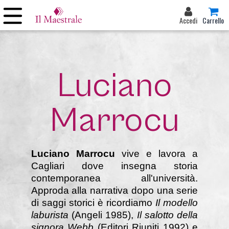
Accedi
Carrello
Luciano
Marrocu
Luciano Marrocu
vive e lavora a
Cagliari dove insegna storia
contemporanea all'università.
Approda alla narrativa dopo una serie
di saggi storici è ricordiamo
Il modello
laburista
(Angeli 1985),
Il salotto della
signora Webb
(Editori Riuniti 1992) e