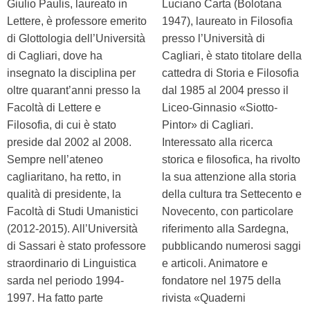
Giulio Paulis, laureato in
Luciano Carta (Bolotana
Lettere, è professore emerito
1947), laureato in Filosofia
di Glottologia dell’Università
presso l’Università di
di Cagliari, dove ha
Cagliari, è stato titolare della
insegnato la disciplina per
cattedra di Storia e Filosofia
oltre quarant’anni presso la
dal 1985 al 2004 presso il
Facoltà di Lettere e
Liceo-Ginnasio «Siotto-
Filosofia, di cui è stato
Pintor» di Cagliari.
preside dal 2002 al 2008.
Interessato alla ricerca
Sempre nell’ateneo
storica e filosofica, ha rivolto
cagliaritano, ha retto, in
la sua attenzione alla storia
qualità di presidente, la
della cultura tra Settecento e
Facoltà di Studi Umanistici
Novecento, con particolare
(2012-2015). All’Università
riferimento alla Sardegna,
di Sassari è stato professore
pubblicando numerosi saggi
straordinario di Linguistica
e articoli. Animatore e
sarda nel periodo 1994-
fondatore nel 1975 della
1997. Ha fatto parte
rivista «Quaderni