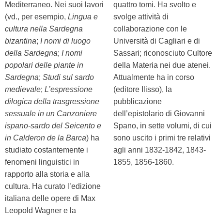
Mediterraneo. Nei suoi lavori
quattro tomi. Ha svolto e
(vd., per esempio,
Lingua e
svolge attività di
cultura nella Sardegna
collaborazione con le
bizantina
;
I nomi di luogo
Università di Cagliari e di
della Sardegna
;
I nomi
Sassari; riconosciuto Cultore
popolari delle piante in
della Materia nei due atenei.
Sardegna
;
Studi sul sardo
Attualmente ha in corso
medievale
;
L’espressione
(editore Ilisso), la
dilogica della trasgressione
pubblicazione
sessuale in un Canzoniere
dell’epistolario di Giovanni
ispano-sardo del Seicento e
Spano, in sette volumi, di cui
in Calderon de la Barca
) ha
sono uscito i primi tre relativi
studiato costantemente i
agli anni 1832-1842, 1843-
fenomeni linguistici in
1855, 1856-1860.
rapporto alla storia e alla
cultura. Ha curato l’edizione
italiana delle opere di Max
Leopold Wagner e la