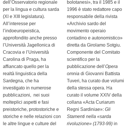
dell’Osservatorio regionale
bolotanesi», tra il 1985 e il
per la lingua e cultura sarda
1996 è stato redattore capo
(XI e XIII legislatura).
responsabile della rivista
All’interesse per
«Archivio sardo del
l’indoeuropeistica,
movimento operaio
approfondito anche presso
contadino e autonomistico»
l’Università Jagellonica di
diretta da Girolamo Sotgiu.
Cracovia e l’Università
Componente del Comitato
Carolina di Praga, ha
scientifico per la
affiancato quello per la
pubblicazione dell’
Opera
realtà linguistica della
omnia
di Giovanni Battista
Sardegna, che ha
Tuveri, ha curato due volumi
investigato in numerose
della stessa opera. Ha
pubblicazioni, nei suoi
curato il volume XXIV della
molteplici aspetti e fasi
collana «Acta Curiarum
preistoriche, protostoriche e
Regni Sardiniae»:
Gli
storiche e nelle relazioni con
Stamenti nella «sarda
le altre lingue e culture del
rivoluzione» (1793-99)
in