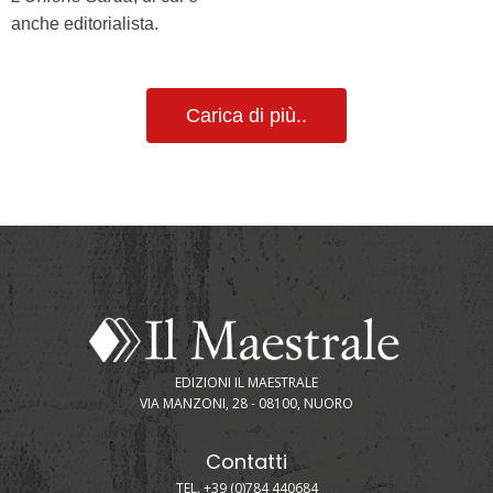
anche editorialista.
Carica di più..
EDIZIONI IL MAESTRALE
VIA MANZONI, 28 - 08100, NUORO
Contatti
TEL. +39 (0)784 440684