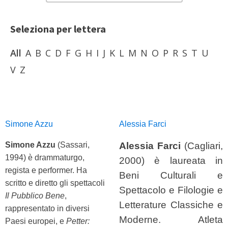
Seleziona per lettera
Seleziona per lettera
All
A
B
C
D
F
G
H
I
J
K
L
M
N
O
P
R
S
T
U
V
Z
Simone Azzu
Alessia Farci
Simone Azzu
(Sassari,
Alessia Farci
(Cagliari,
1994) è drammaturgo,
2000) è laureata in
regista e performer. Ha
Beni Culturali e
scritto e diretto gli spettacoli
Spettacolo e Filologie e
Il Pubblico Bene
,
Letterature Classiche e
rappresentato in diversi
Moderne. Atleta
Paesi europei, e
Petter: