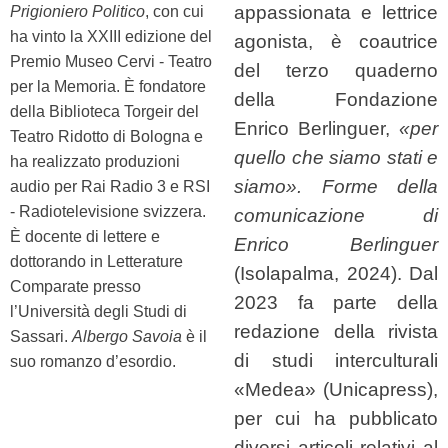
appassionata e lettrice
Prigioniero Politico
, con cui
ha vinto la XXIII edizione del
agonista, è coautrice
Premio Museo Cervi - Teatro
del terzo quaderno
per la Memoria. È fondatore
della Fondazione
della Biblioteca Torgeir del
Enrico Berlinguer,
«per
Teatro Ridotto di Bologna e
quello che siamo stati e
ha realizzato produzioni
siamo». Forme della
audio per Rai Radio 3 e RSI
- Radiotelevisione svizzera.
comunicazione di
È docente di lettere e
Enrico Berlinguer
dottorando in Letterature
(Isolapalma, 2024). Dal
Comparate presso
2023 fa parte della
l’Università degli Studi di
redazione della rivista
Sassari.
Albergo Savoia
è il
di studi interculturali
suo romanzo d’esordio.
«Medea» (Unicapress),
per cui ha pubblicato
diversi articoli relativi al