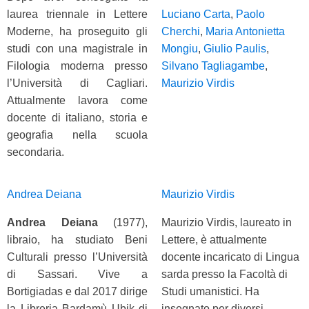
laurea triennale in Lettere
Luciano Carta
,
Paolo
Moderne, ha proseguito gli
Cherchi
,
Maria Antonietta
studi con una magistrale in
Mongiu
,
Giulio Paulis
,
Filologia moderna presso
Silvano Tagliagambe
,
l’Università di Cagliari.
Maurizio Virdis
Attualmente lavora come
docente di italiano, storia e
geografia nella scuola
secondaria.
Andrea Deiana
Maurizio Virdis
Andrea Deiana
(1977),
Maurizio Virdis, laureato in
libraio, ha studiato Beni
Lettere, è attualmente
Culturali presso l’Università
docente incaricato di Lingua
di Sassari. Vive a
sarda presso la Facoltà di
Bortigiadas e dal 2017 dirige
Studi umanistici. Ha
la Libreria Bardamù Ubik di
insegnato per diversi