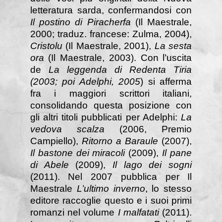
letteratura sarda, confermandosi con
Il postino di Piracherfa
(Il Maestrale,
2000; traduz. francese: Zulma, 2004),
Cristolu
(Il Maestrale, 2001),
La sesta
ora
(Il Maestrale, 2003). Con l’uscita
de
La leggenda di Redenta Tiria
(2003; poi Adelphi, 2005
) si afferma
fra i maggiori scrittori italiani,
consolidando questa posizione con
gli altri titoli pubblicati per Adelphi:
La
vedova scalza
(2006, Premio
Campiello),
Ritorno a Baraule
(2007),
Il bastone dei miracoli
(2009),
Il pane
di Abele
(2009),
Il lago dei sogni
(2011). Nel 2007 pubblica per Il
Maestrale
L’ultimo inverno
, lo stesso
editore raccoglie questo e i suoi primi
romanzi nel volume
I malfatati
(2011).