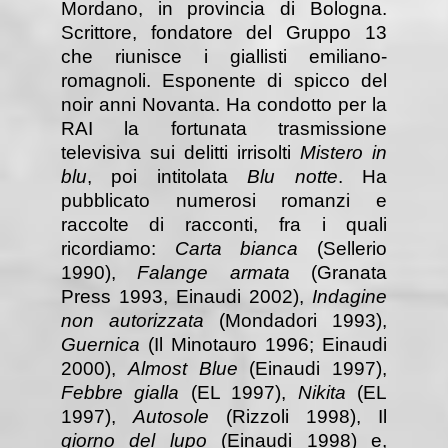
Mordano, in provincia di Bologna.
Scrittore, fondatore del Gruppo 13
che riunisce i giallisti emiliano-
romagnoli. Esponente di spicco del
noir anni Novanta. Ha condotto per la
RAI la fortunata trasmissione
televisiva sui delitti irrisolti
Mistero in
blu
, poi intitolata
Blu notte
. Ha
pubblicato numerosi romanzi e
raccolte di racconti, fra i quali
ricordiamo:
Carta bianca
(Sellerio
1990),
Falange armata
(Granata
Press 1993, Einaudi 2002),
Indagine
non autorizzata
(Mondadori 1993),
Guernica
(Il Minotauro 1996; Einaudi
2000),
Almost Blue
(Einaudi 1997),
Febbre gialla
(EL 1997),
Nikita
(EL
1997),
Autosole
(Rizzoli 1998), Il
giorno del lupo
(Einaudi 1998) e,