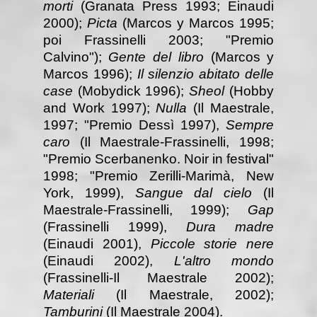
morti
(Granata Press 1993; Einaudi
2000);
Picta
(Marcos y Marcos 1995;
poi Frassinelli 2003; "Premio
Calvino");
Gente del libro
(Marcos y
Marcos 1996);
Il silenzio abitato delle
case
(Mobydick 1996);
Sheol
(Hobby
and Work 1997);
Nulla
(Il Maestrale,
1997; "Premio Dessì 1997),
Sempre
caro
(Il Maestrale-Frassinelli, 1998;
"Premio Scerbanenko. Noir in festival"
1998; "Premio Zerilli-Marimà, New
York, 1999),
Sangue dal cielo
(Il
Maestrale-Frassinelli, 1999);
Gap
(Frassinelli 1999),
Dura madre
(Einaudi 2001),
Piccole storie nere
(Einaudi 2002),
L'altro mondo
(Frassinelli-Il Maestrale 2002);
Materiali
(Il Maestrale, 2002);
Tamburini
(Il Maestrale 2004).