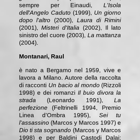
sempre per Einaudi,
L'Isola
dell'Angelo Caduto
(1999),
Un giorno
dopo l'altro
(2000),
Laura di Rimini
(2001),
Misteri d'Italia
(2002), Il lato
sinistro del cuore (2003),
La mattanza
(2004).
Montanari, Raul
è nato a Bergamo nel 1959, vive e
lavora a Milano. Autore della raccolta
di racconti
Un bacio al mondo
(Rizzoli
1998) e dei romanzi
Il buio divora la
strada
(Leonardo 1991),
La
perfezione
(Feltrinelli 1994, Premio
Linea d’Ombra 1995),
Sei tu
l’assassino
(Marcos y Marcos 1997) e
Dio ti sta sognando
(Marcos y Marcos
1998) e per Baldini Castodi Dalai: