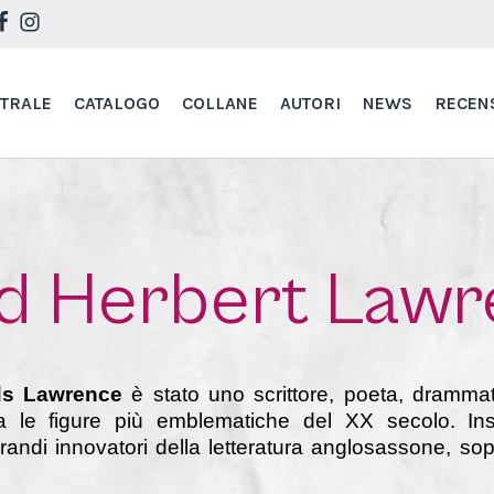
STRALE
CATALOGO
COLLANE
AUTORI
NEWS
RECEN
d Herbert Law
ds Lawrence
è stato uno scrittore, poeta, drammat
ra le figure più emblematiche del XX secolo. Insi
 grandi innovatori della letteratura anglosassone, sop