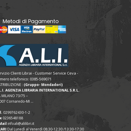
Metodi di Pagamento
rvizio Clienti Librai - Customer Service Ceva -
mero telefonico: 0385-569071
STRIBUZIONE :
(Gruppo- Mondadori)
L.I. AGENZIA LIBRARIA INTERNATIONAL S.R.L.
A MILANO 73/75 –
007 Cornaredo-MI ...
l.
0299762430-1-2
x
0236548188
Mail
infoali@alilibri.it
ARI
Dal Lunedì al Venerdì 08:30-12:30 /13:30-17:30