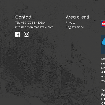
Contatti
Area clienti
TEL. +39 (0)784 440684
Privacy
info@edizionimaestrale.com
Registrazione
Se
nu
DI
A.
VI
20
Te
Fa
E-
OR