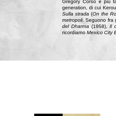
Gregory Corso e più ta
generation, di cui Kero
Sulla strada
(
On the R
metropoli
. Seguono fra gl
del Dharma
(1958),
Il
ricordiamo
Mexico City 