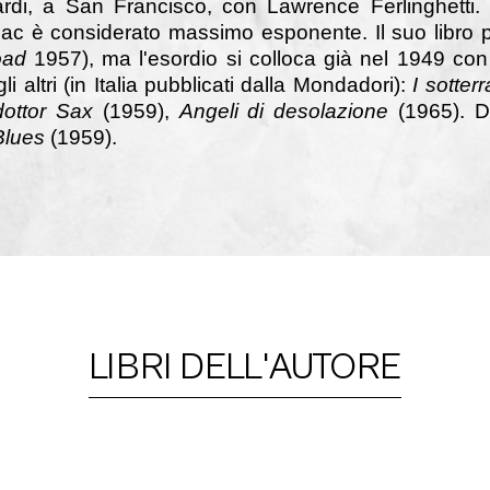
rdi, a San Francisco, con Lawrence Ferlinghetti.
uac è considerato massimo esponente. Il suo libro 
oad
1957), ma l'esordio si colloca già nel 1949 co
i altri (in Italia pubblicati dalla Mondadori):
I sotter
 dottor Sax
(1959),
Angeli di desolazione
(1965). D
Blues
(1959).
LIBRI DELL'AUTORE