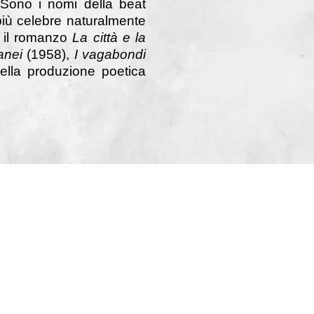
 Sono i nomi della beat
più celebre naturalmente
n il romanzo
La città e la
ranei
(1958),
I vagabondi
ella produzione poetica