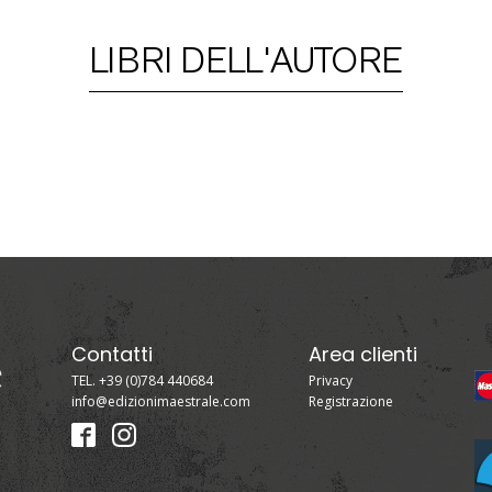
LIBRI DELL'AUTORE
Contatti
Area clienti
TEL. +39 (0)784 440684
Privacy
info@edizionimaestrale.com
Registrazione