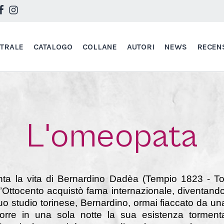
STRALE
CATALOGO
COLLANE
AUTORI
NEWS
RECEN
L'omeopata
ta la vita di Bernardino Dadèa (Tempio 1823 - To
’Ottocento acquistò fama internazionale, diventand
suo studio torinese, Bernardino, ormai fiaccato da un
orre in una sola notte la sua esistenza tormenta