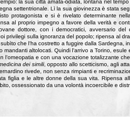
Tempio: la sua città amata-odiata, lontana nel tempo 
degna settentrionale. Lì la sua giovinezza è stata 
sto protagonista e si è rivelato determinante nell
sa al proprio impegno a favore della verità e contr
giovane dottore, con i democratici, avversario del
oi privilegi sulla ignoranza del popolo; ripensa al 
 subìto che l’ha costretto a fuggire dalla Sardegna, i
ro mandanti altolocati. Quindi l’arrivo a Torino, esule 
 con l’omeopatia e con una vocazione totalizzante ch
medicina dei simili
, opposto allo scetticismo, agli att
ernardino rivede, non senza rimpianti e recriminazioni
a figlia e le altre donne della sua vita. Ripensa a
ubito, ossessionato da una volontà incoercibile e distr