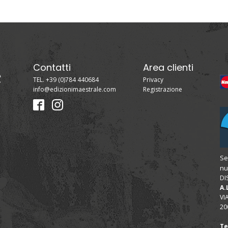
Contatti
Area clienti
TEL. +39 (0)784 440684
Privacy
info@edizionimaestrale.com
Registrazione
Se
nu
DI
A.
VI
20
Te