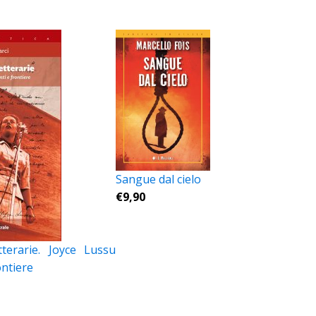
Sangue dal cielo
€
9,90
tterarie. Joyce Lussu
ontiere