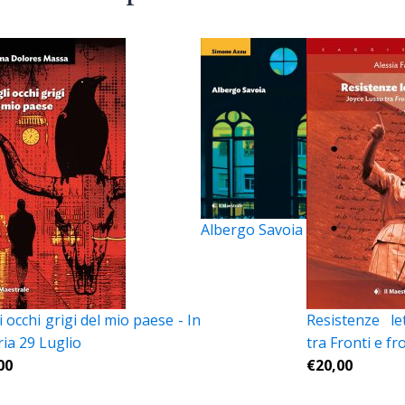
Albergo Savoia
 occhi grigi del mio paese - In
Resistenze le
ria 29 Luglio
tra Fronti e fr
00
€
20,00