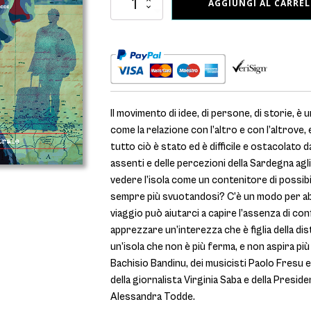
AGGIUNGI AL CARRE
-
Appunti
veloci
di
un
sardo
in
viaggio
Il movimento di idee, di persone, di storie, è
-
come la relazione con l’altro e con l’altrove
in
libreria
tutto ciò è stato ed è difficile e ostacolato 
dal
assenti e delle percezioni della Sardegna agli 
3
vedere l’isola come un contenitore di possibi
giugno
2026
sempre più svuotandosi? C’è un modo per ab
quantità
viaggio può aiutarci a capire l’assenza di confi
apprezzare un’interezza che è figlia della di
un’isola che non è più ferma, e non aspira più
Bachisio Bandinu, dei musicisti Paolo Fresu 
della giornalista Virginia Saba e della Pres
Alessandra Todde.