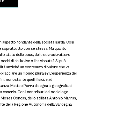
LLO
 un aspetto fondante della società sarda. Così
, e soprattutto con sé stessa. Ma quanto
dallo stato delle cose, delle sovrastrutture
occhi di chi la vive o l’ha vissuta? Si può
lità anziché un contenuto di valore che va
bracciare un mondo plurale? L’esperienza del
ni, nonostante quelli fisici, e ad
stanza. Matteo Porru disegna la geografia di
 a esserlo. Con i contributi del sociologo
e Moses Concas, dello stilista Antonio Marras,
idente della Regione Autonoma della Sardegna