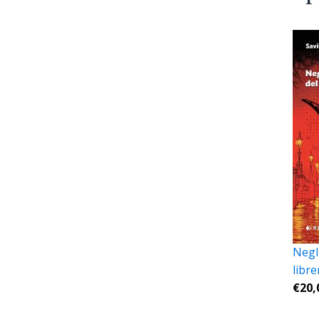
Negli
libre
€
20,