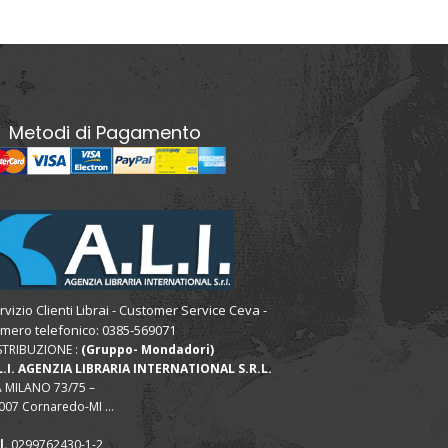
Metodi di Pagamento
rvizio Clienti Librai - Customer Service Ceva -
mero telefonico: 0385-569071
STRIBUZIONE :
(Gruppo- Mondadori)
L.I. AGENZIA LIBRARIA INTERNATIONAL S.R.L.
A MILANO 73/75 –
007 Cornaredo-MI ...
l.
0299762430-1-2