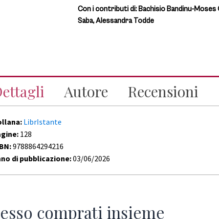
Con i contributi di:
Bachisio Bandinu-Moses C
Saba, Alessandra Todde
ettagli
Autore
Recensioni
ollana:
LibrIstante
agine:
128
SBN:
9788864294216
no di pubblicazione:
03/06/2026
esso comprati insieme