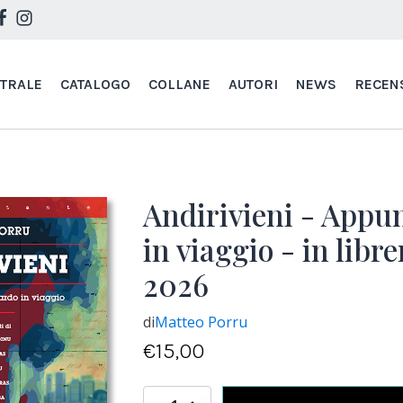
STRALE
CATALOGO
COLLANE
AUTORI
NEWS
RECEN
Andirivieni - Appun
in viaggio - in libr
2026
di
Matteo Porru
€
15,00
Andirivieni