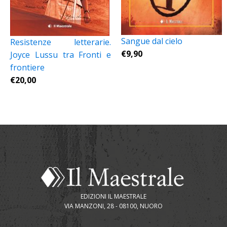
Sangue dal cielo
Resistenze letterarie.
€
9,90
Joyce Lussu tra Fronti e
frontiere
€
20,00
EDIZIONI IL MAESTRALE
VIA MANZONI, 28 - 08100, NUORO