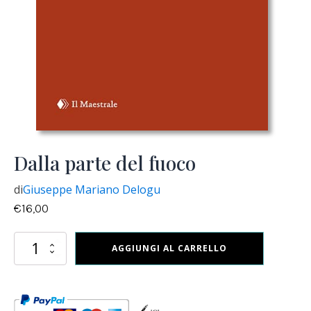
Dalla parte del fuoco
di
Giuseppe Mariano Delogu
€
16,00
Dalla
AGGIUNGI AL CARRELLO
parte
del
fuoco
quantità