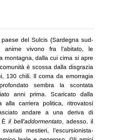
to paese del Sulcis (Sardegna sud-
 anime vivono fra l’abitato, le
a montagna, dalla cui cima si apre
a comunità è scossa dalla disgrazia
, 130 chili. Il coma da emorragia
profondato sembra la scontata
iato anni prima. Scaricato dalla
lla carriera politica, ritrovatosi
asciato andare a una deriva di
. È
il bell’addormentato
, adesso, il
ariati mestieri, l’escursionista-
l’amico leale e generoso. Gli amici