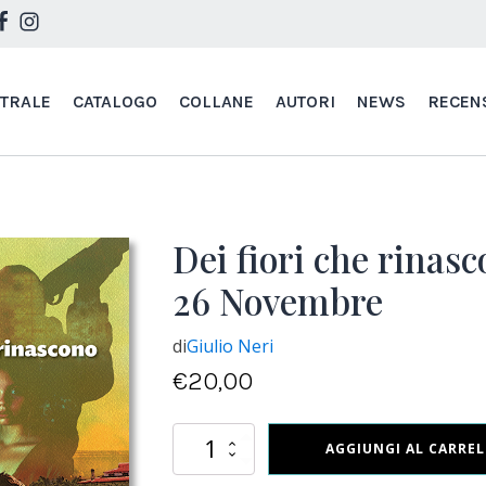
STRALE
CATALOGO
COLLANE
AUTORI
NEWS
RECEN
Dei fiori che rinasco
26 Novembre
di
Giulio Neri
€
20,00
Dei
AGGIUNGI AL CARRE
fiori
che