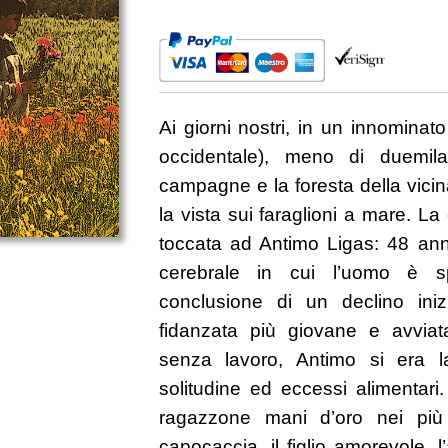
rinascono
-
In
libreria
il
26
Ai giorni nostri, in un innomina
Novembre
quantità
occidentale), meno di duemila
campagne e la foresta della vicin
la vista sui faraglioni a mare. L
toccata ad Antimo Ligas: 48 anni
cerebrale in cui l’uomo è s
conclusione di un declino iniz
fidanzata più giovane e avviata a
senza lavoro, Antimo si era l
solitudine ed eccessi alimentari
ragazzone mani d’oro nei più sv
capocaccia, il figlio amorevole, 