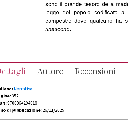
sono il grande tesoro della mad
legge del popolo codificata a
campestre dove qualcuno ha sc
rinascono
.
ettagli
Autore
Recensioni
ollana:
Narrativa
agine:
352
SBN:
9788864294018
no di pubblicazione:
26/11/2025