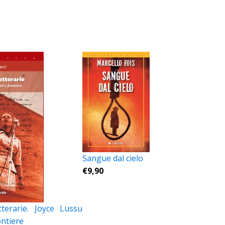
Sangue dal cielo
€
9,90
tterarie. Joyce Lussu
ontiere