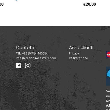
00
€
20,00
Contatti
Area clienti
TEL. +39 (0)784 440684
Privacy
info@edizionimaestrale.com
Registrazione
Se
nu
DI
A.