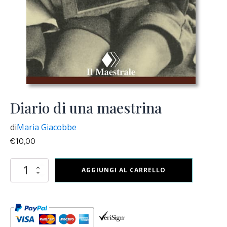
Diario di una maestrina
di
Maria Giacobbe
€
10,00
Diario
AGGIUNGI AL CARRELLO
di
una
maestrina
quantità