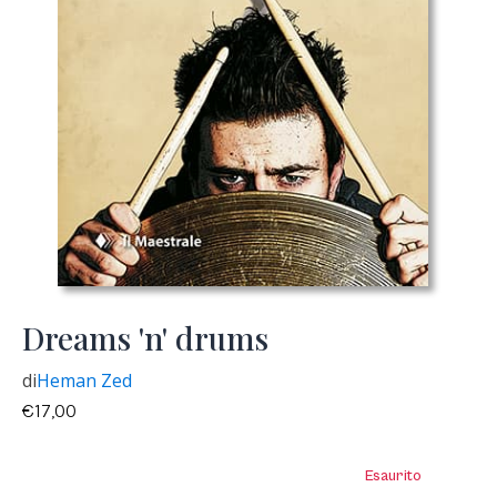
Dreams 'n' drums
di
Heman Zed
€
17,00
Esaurito