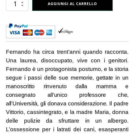
Fernando
AGGIUNGI AL CARRELLO
o
della
melanconia
dell’irreversibile
quantità
Fernando ha circa trent’anni quando racconta.
Una laurea, disoccupato, vive con i genitori.
Fernando è un protagonista postumo, e la storia
segue i passi delle sue
memorie, gettate in un
manoscritto rinvenuto dalla mamma e
consegnato all’unico professore che,
all’Università, gli donava considerazione.
Il padre
Vittorio, cassintegrato, e la madre Maria, donna
delle pulizie da sfruttare in un albergo.
L’ossessione per i latrati dei cani, esasperanti