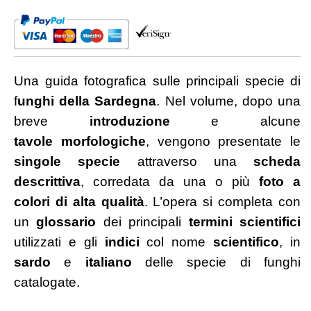
quantità
Una guida fotografica sulle principali specie di
f
unghi della Sardegna
. Nel volume, dopo una
breve
introduzione
e alcune
tavole
morfologiche
, vengono presentate le
singole
specie
attraverso una
scheda
descrittiva
, corredata da una o più
foto a
colori di alta
qualità
. L’opera si completa con
un
glossario
dei principali
termini scientifici
utilizzati e gli
indici
col nome
scientifico
, in
sardo
e
italiano
delle specie di funghi
catalogate.