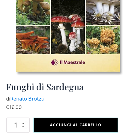
Funghi di Sardegna
di
Renato Brotzu
€
16,00
Funghi
AGGIUNGI AL CARRELLO
di
Sardegna