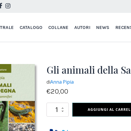
STRALE
CATALOGO
COLLANE
AUTORI
NEWS
RECEN
Gli animali della S
di
Anna Pipia
€
20,00
Gli
AGGIUNGI AL CARRE
animali
della
Sardegna
(2025)