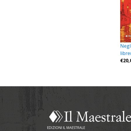
Negli
libre
€
20,
EDIZIONI IL MAESTRALE