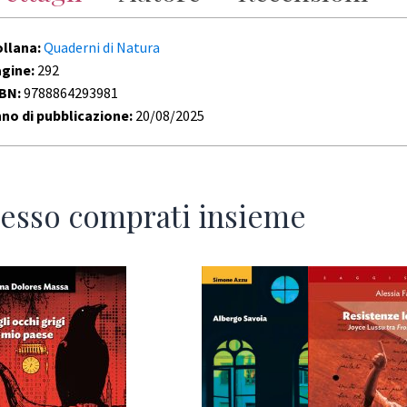
ollana:
Quaderni di Natura
agine:
292
SBN:
9788864293981
no di pubblicazione:
20/08/2025
esso comprati insieme