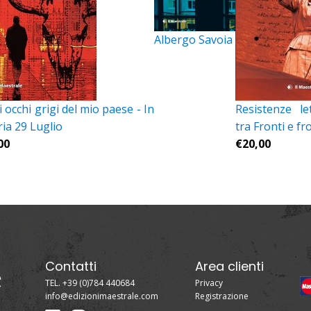
Albergo Savoia
 occhi grigi del mio paese - In
Resistenze le
ria 29 Luglio
tra Fronti e fr
00
€
20,00
Contatti
Area clienti
TEL. +39 (0)784 440684
Privacy
info@edizionimaestrale.com
Registrazione