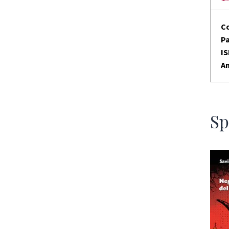
C
P
I
An
Sp