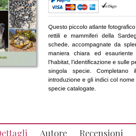
quantità
Questo piccolo atlante fotografico i
rettili e mammiferi della Sarde
schede, accompagnate da splen
maniera chiara ed esauriente su
l’habitat, l’identificazione e sulle p
singola specie. Completano i
introduzione e gli indici col nome 
specie catalogate.
ettagli
Autore
Recensioni