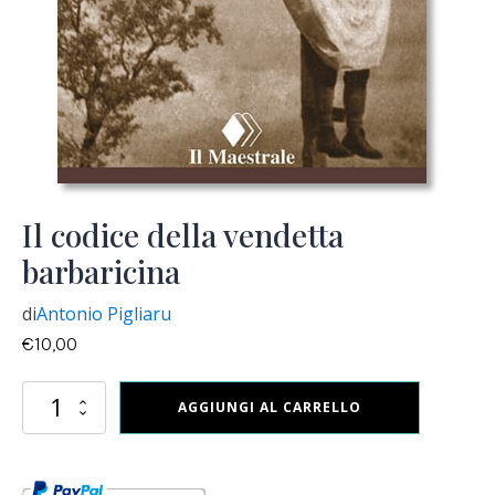
Il codice della vendetta
barbaricina
di
Antonio Pigliaru
€
10,00
Il
AGGIUNGI AL CARRELLO
codice
della
vendetta
barbaricina