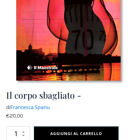
Il corpo sbagliato -
di
Francesca Spanu
€
20,00
Il
AGGIUNGI AL CARRELLO
corpo