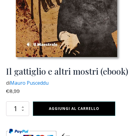
Il gattiglio e altri mostri (ebook)
di
Mauro Pusceddu
€
8,99
Il
AGGIUNGI AL CARRELLO
gattiglio
e
altri
mostri
(ebook)