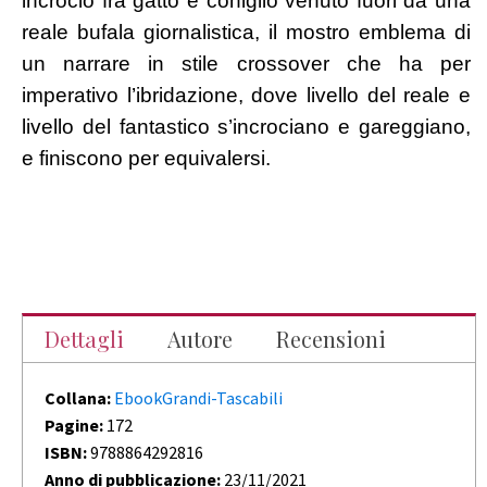
incrocio fra gatto e coniglio venuto fuori da una
reale bufala giornalistica, il mostro emblema di
un narrare in stile crossover che ha per
imperativo l’ibridazione,
dove livello del reale e
livello del fantastico s’incrociano e gareggiano,
e finiscono per equivalersi.
Dettagli
Autore
Recensioni
Collana:
Ebook
Grandi-Tascabili
Pagine:
172
ISBN:
9788864292816
Anno di pubblicazione:
23/11/2021