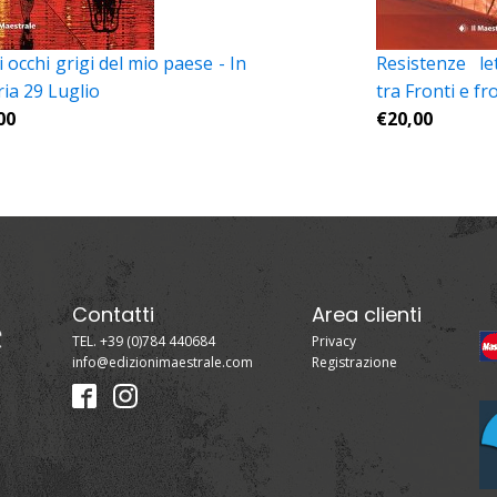
 occhi grigi del mio paese - In
Resistenze le
ria 29 Luglio
tra Fronti e fr
00
€
20,00
Contatti
Area clienti
TEL. +39 (0)784 440684
Privacy
info@edizionimaestrale.com
Registrazione