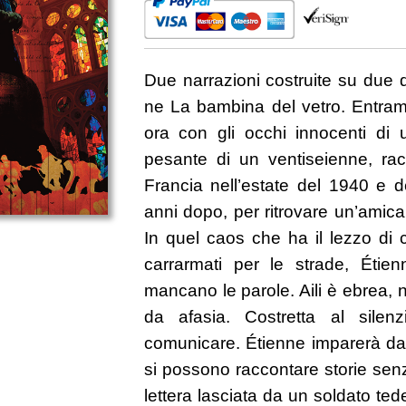
Due narrazioni costruite su due d
ne La bambina del vetro. Entram
ora con gli occhi innocenti di
pesante di un ventiseienne, racc
Francia nell’estate del 1940 e d
anni dopo, per ritrovare un’amic
In quel caos che ha il lezzo di c
carrarmati per le strade, Éti
mancano le parole. Aili è ebrea, n
da afasia. Costretta al silen
comunicare. Étienne imparerà da 
si possono raccontare storie sen
lettera lasciata da un soldato ted