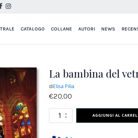
STRALE
CATALOGO
COLLANE
AUTORI
NEWS
RECEN
La bambina del vet
di
Elisa Pilia
€
20,00
La
AGGIUNGI AL CARRE
bambina
del
vetro
quantità