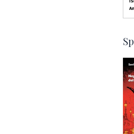
I
An
Sp