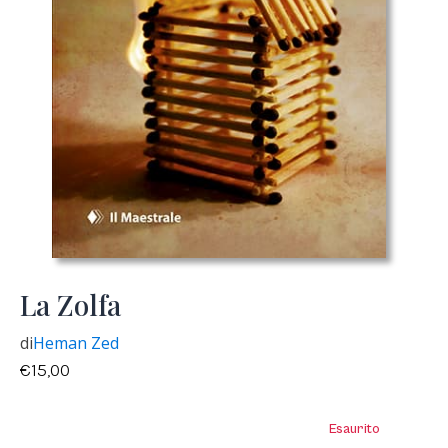
La Zolfa
di
Heman Zed
€
15,00
Esaurito