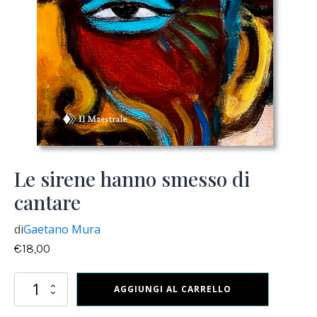
Le sirene hanno smesso di
cantare
di
Gaetano Mura
€
18,00
Le
AGGIUNGI AL CARRELLO
sirene
hanno