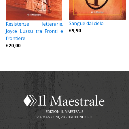
Sangue dal cielo
Resistenze letterarie.
€
9,90
Joyce Lussu tra Fronti e
frontiere
€
20,00
EDIZIONI IL MAESTRALE
VIA MANZONI, 28 - 08100, NUORO