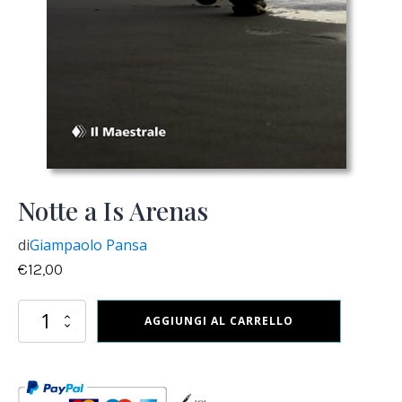
Notte a Is Arenas
di
Giampaolo Pansa
€
12,00
Notte
AGGIUNGI AL CARRELLO
a
Is
Arenas
quantità