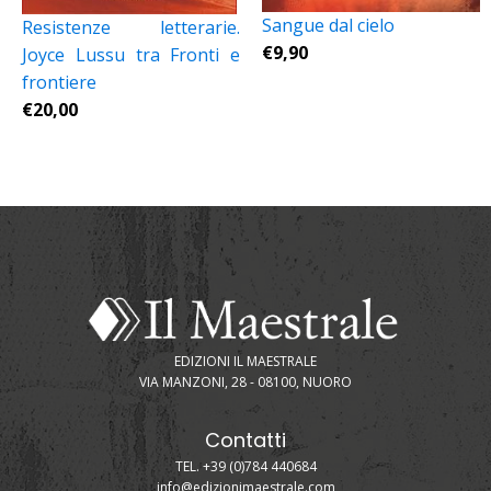
Sangue dal cielo
Resistenze letterarie.
€
9,90
Joyce Lussu tra Fronti e
frontiere
€
20,00
EDIZIONI IL MAESTRALE
VIA MANZONI, 28 - 08100, NUORO
Contatti
TEL. +39 (0)784 440684
info@edizionimaestrale.com