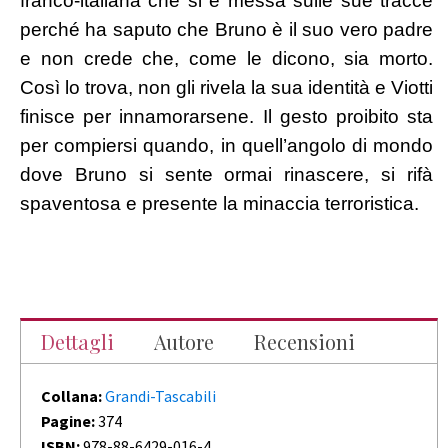
franco-italiana che si è messa sulle sue tracce
perché ha saputo che Bruno è il suo vero padre
e non crede che, come le dicono, sia morto.
Così lo trova, non gli rivela la sua identità e Viotti
finisce per innamorarsene. Il gesto proibito sta
per compiersi quando, in quell’angolo di mondo
dove Bruno si sente ormai rinascere, si rifà
spaventosa e presente la minaccia terroristica.
Dettagli
Autore
Recensioni
Collana:
Grandi-Tascabili
Pagine:
374
ISBN:
978-88-6429-016-4