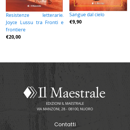
Sangue dal cielo
Resistenze letterarie.
€
9,90
Joyce Lussu tra Fronti e
frontiere
€
20,00
EDIZIONI IL MAESTRALE
VIA MANZONI, 28 - 08100, NUORO
Contatti