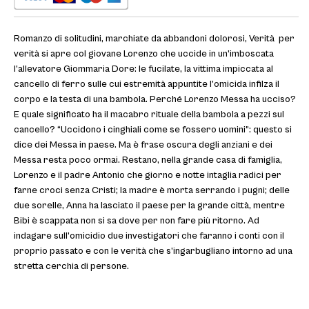
Romanzo di solitudini, marchiate da abbandoni dolorosi, Verità per
verità si apre col giovane Lorenzo che uccide in un’imboscata
l’allevatore Giommaria Dore: le fucilate, la vittima impiccata al
cancello di ferro sulle cui estremità appuntite l’omicida infilza il
corpo e la testa di una bambola. Perché Lorenzo Messa ha ucciso?
E quale significato ha il macabro rituale della bambola a pezzi sul
cancello? “Uccidono i cinghiali come se fossero uomini”: questo si
dice dei Messa in paese. Ma è frase oscura degli anziani e dei
Messa resta poco ormai. Restano, nella grande casa di famiglia,
Lorenzo e il padre Antonio che giorno e notte intaglia radici per
farne croci senza Cristi; la madre è morta serrando i pugni; delle
due sorelle, Anna ha lasciato il paese per la grande città, mentre
Bibi è scappata non si sa dove per non fare più ritorno. Ad
indagare sull’omicidio due investigatori che faranno i conti con il
proprio passato e con le verità che s’ingarbugliano intorno ad una
stretta cerchia di persone.