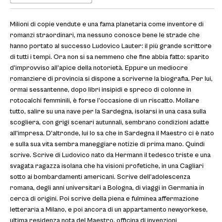
Milioni di copie vendute e una fama planetaria come inventore di
romanzi straordinari, ma nessuno conosce bene le strade che
hanno portato al successo Ludovico Lauter: il più grande scrittore
di tutti i tempi. Ora non si sa nemmeno che fine abbia fatto: sparito
d’improvviso all’apice della notorietà. Eppure un mediocre
romanziere di provincia si dispone a scriverne la biografia. Per lui,
ormai sessantenne, dopo libri insipidi e spreco di colonne in
rotocalchi femminili, è forse l’occasione di un riscatto. Mollare
tutto, salire su una nave per la Sardegna, isolarsi in una casa sulla
scogliera, con grigi scenari autunnali, sembrano condizioni adatte
all’impresa. D’altronde, lui lo sa che in Sardegna il Maestro ci è nato
e sulla sua vita sembra maneggiare notizie di prima mano. Quindi
scrive. Scrive di Ludovico nato da Hermann il tedesco triste e una
svagata ragazza isolana che ha visioni profetiche, in una Cagliari
sotto ai bombardamenti americani. Scrive dell’adolescenza
romana, degli anni universitari a Bologna, di viaggi in Germania in
cerca di origini. Poi scrive della piena e fulminea affermazione
letteraria a Milano, e poi ancora di un appartamento newyorkese,
ultima residenza nota del Maestro, officina di invenzioni