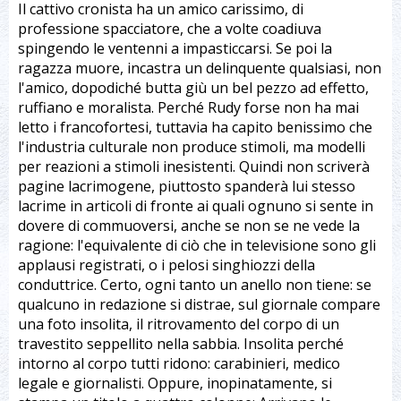
Il cattivo cronista ha un amico carissimo, di
professione spacciatore, che a volte coadiuva
spingendo le ventenni a impasticcarsi. Se poi la
ragazza muore, incastra un delinquente qualsiasi, non
l'amico, dopodiché butta giù un bel pezzo ad effetto,
ruffiano e moralista. Perché Rudy forse non ha mai
letto i francofortesi, tuttavia ha capito benissimo che
l'industria culturale non produce stimoli, ma modelli
per reazioni a stimoli inesistenti. Quindi non scriverà
pagine lacrimogene, piuttosto spanderà lui stesso
lacrime in articoli di fronte ai quali ognuno si sente in
dovere di commuoversi, anche se non se ne vede la
ragione: l'equivalente di ciò che in televisione sono gli
applausi registrati, o i pelosi singhiozzi della
conduttrice. Certo, ogni tanto un anello non tiene: se
qualcuno in redazione si distrae, sul giornale compare
una foto insolita, il ritrovamento del corpo di un
travestito seppellito nella sabbia. Insolita perché
intorno al corpo tutti ridono: carabinieri, medico
legale e giornalisti. Oppure, inopinatamente, si