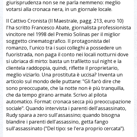
giurisprudenza non se ne parla nemmeno: meglio
votarsi alla cronaca nera, in un giornale locale.
Il Cattivo Cronista (Il Maestrale, pagg. 213, euro 10)
l'ha scritto Francesco Abate, giornalista professionista
vincitore nel 1998 del Premio Solinas per il miglior
soggetto cinematografico. Il protagonista del
romanzo, l'unico tra i suoi colleghi a possedere un
fuoristrada, non paga il conto nei locali notturni dove
si ubriaca di mirto: basta un trafiletto sul night e la
clientela raddoppia, quindi, riflette il proprietario,
meglio viziarlo. Una prostituta è uccisa? Inventa un
articolo sul mondo delle puttane: "Gli farò dire che
sono preoccupate, che la notte non è più tranquilla,
che da tempo girano armate. Scrivo al pilota
automatico. Format: cronaca secca più preoccupazione
sociale". Quando intervista i parenti dell'assassinato,
Rudy spara a zero sull'assassino; quando bisogna
blandire i parenti dell'assassino, getta fango
sull'assassinato ("Del tipo: se l'era proprio cercata").