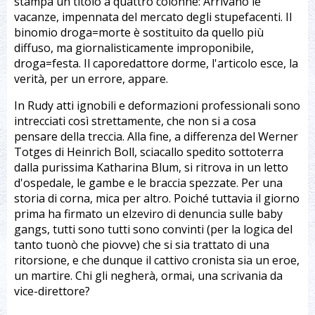
stampa un titolo a quattro colonne: Arrivano le
vacanze, impennata del mercato degli stupefacenti. Il
binomio droga=morte è sostituito da quello più
diffuso, ma giornalisticamente improponibile,
droga=festa. Il caporedattore dorme, l'articolo esce, la
verità, per un errore, appare.
In Rudy atti ignobili e deformazioni professionali sono
intrecciati così strettamente, che non si a cosa
pensare della treccia. Alla fine, a differenza del Werner
Totges di Heinrich Boll, sciacallo spedito sottoterra
dalla purissima Katharina Blum, si ritrova in un letto
d'ospedale, le gambe e le braccia spezzate. Per una
storia di corna, mica per altro. Poiché tuttavia il giorno
prima ha firmato un elzeviro di denuncia sulle baby
gangs, tutti sono tutti sono convinti (per la logica del
tanto tuonò che piovve) che si sia trattato di una
ritorsione, e che dunque il cattivo cronista sia un eroe,
un martire. Chi gli negherà, ormai, una scrivania da
vice-direttore?