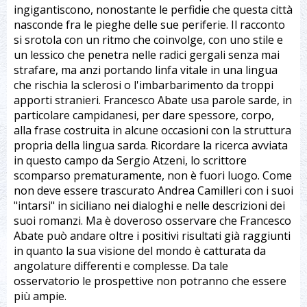
ingigantiscono, nonostante le perfidie che questa città
nasconde fra le pieghe delle sue periferie. Il racconto
si srotola con un ritmo che coinvolge, con uno stile e
un lessico che penetra nelle radici gergali senza mai
strafare, ma anzi portando linfa vitale in una lingua
che rischia la sclerosi o l'imbarbarimento da troppi
apporti stranieri. Francesco Abate usa parole sarde, in
particolare campidanesi, per dare spessore, corpo,
alla frase costruita in alcune occasioni con la struttura
propria della lingua sarda. Ricordare la ricerca avviata
in questo campo da Sergio Atzeni, lo scrittore
scomparso prematuramente, non è fuori luogo. Come
non deve essere trascurato Andrea Camilleri con i suoi
"intarsi" in siciliano nei dialoghi e nelle descrizioni dei
suoi romanzi. Ma è doveroso osservare che Francesco
Abate può andare oltre i positivi risultati già raggiunti
in quanto la sua visione del mondo è catturata da
angolature differenti e complesse. Da tale
osservatorio le prospettive non potranno che essere
più ampie.