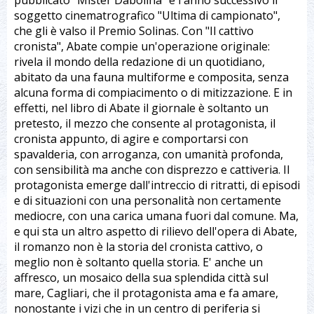
pubblicato "Mister Dabolina" e l'anno successivo il
soggetto cinematrografico "Ultima di campionato",
che gli è valso il Premio Solinas. Con "Il cattivo
cronista", Abate compie un'operazione originale:
rivela il mondo della redazione di un quotidiano,
abitato da una fauna multiforme e composita, senza
alcuna forma di compiacimento o di mitizzazione. E in
effetti, nel libro di Abate il giornale è soltanto un
pretesto, il mezzo che consente al protagonista, il
cronista appunto, di agire e comportarsi con
spavalderia, con arroganza, con umanità profonda,
con sensibilità ma anche con disprezzo e cattiveria. Il
protagonista emerge dall'intreccio di ritratti, di episodi
e di situazioni con una personalità non certamente
mediocre, con una carica umana fuori dal comune. Ma,
e qui sta un altro aspetto di rilievo dell'opera di Abate,
il romanzo non è la storia del cronista cattivo, o
meglio non è soltanto quella storia. E' anche un
affresco, un mosaico della sua splendida città sul
mare, Cagliari, che il protagonista ama e fa amare,
nonostante i vizi che in un centro di periferia si