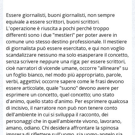
Essere giornalisti, buoni giornalisti, non sempre
equivale a essere scrittori, buoni scrittori.
L'operazione è riuscita a pochi perché troppo
differenti sono i due "mestieri" per poter avere in
comune uno stesso destino professionale. Il mestiere
di giornalista può essere esercitato, e qui non voglio
scandalizzare nessuno ma solo esasperare il concetto,
senza scrivere neppure una riga; per essere scrittori,
cioè narratori di vicende umane, occorre "allineare" su
un foglio bianco, nel modo più appropriato, parole,
verbi, aggettivi; occorre sapere come le frasi devono
essere articolate, quale "suono" devono avere per
esprimere un concetto, quel concetto; uno stato
d'animo, quello stato d'animo. Per esprimere qualcosa
di incisivo, il narratore non può non tenere conto
dell'ambiente in cui si sviluppa il racconto, dei
personaggi che in quell'ambiente vivono, lavorano,
amano, odiano. Chi desidera affrontare la spinosa
impresa di riflettere sull'uomo, sia uomo-angelo sia