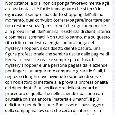
Nonostante la crisi non disponga favorevolmente agli
acquisti natalizi, è facile immaginare che si terrà in
ogni caso il sempre maledetto shopping dell'ultimo
momento, quel convulso correre/pagare/incartare per
non restare senza “pensierino” che ogni anno mette
alla prova i limiti dell'umana resistenza di clienti isterici
e commessi stremati. Non tutti lo sanno, ma su questo
rito ciclico e molesto aleggia l'ombra lunga del
mystery shopper, il cosiddetto cliente oscuro, una
figura professionale che sembra uscita dalle pagine di
Pennac e invece è reale e sempre più diffusa. Il
mystery shopper è una persona pagata dalle aziende
per fingersi un acquirente comune e girare le filiali, i
negozi o i luoghi dove avviene lo scambio di servizi
con l'obiettivo di mettere alla prova la professionalità
dei dipendenti. È un verificatore dello standard di
procedura di quello che nelle aziende qualcuno con
brutalità chiama ancora “materiale umano”, il più
deficitario per definizione. Può essere il passeggero
della compagnia low cost che cerca di intenerire la