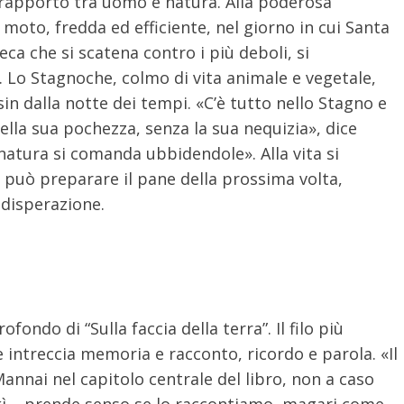
l rapporto tra uomo e natura. Alla poderosa
moto, fredda ed efficiente, nel giorno in cui Santa
ieca che si scatena contro i più deboli, si
 Lo Stagnoche, colmo di vita animale e vegetale,
sin dalla notte dei tempi. «C’è tutto nello Stagno e
ella sua pochezza, senza la sua nequizia», dice
natura si comanda ubbidendole». Alla vita si
 può preparare il pane della prossima volta,
a disperazione.
ofondo di “Sulla faccia della terra”. Il filo più
e intreccia memoria e racconto, ricordo e parola. «Il
annai nel capitolo centrale del libro, non a caso
Akì – prende senso se lo raccontiamo, magari come