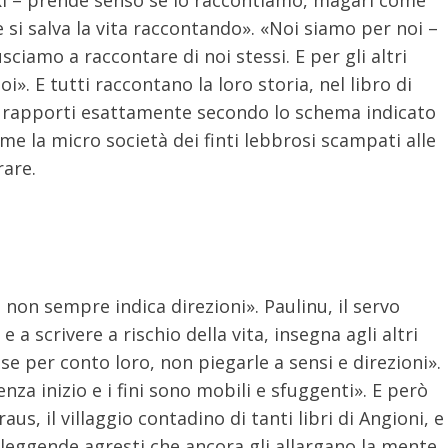
si salva la vita raccontando». «Noi siamo per noi –
sciamo a raccontare di noi stessi. E per gli altri
i». E tutti raccontano la loro storia, nel libro di
ci rapporti esattamente secondo lo schema indicato
eme la micro società dei finti lebbrosi scampati alle
rare.
e non sempre indica direzioni». Paulinu, il servo
a scrivere a rischio della vita, insegna agli altri
ose per conto loro, non piegarle a sensi e direzioni».
enza inizio e i fini sono mobili e sfuggenti». E però
aus, il villaggio contadino di tanti libri di Angioni, e
i leggende agresti che ancora gli allargano la mente