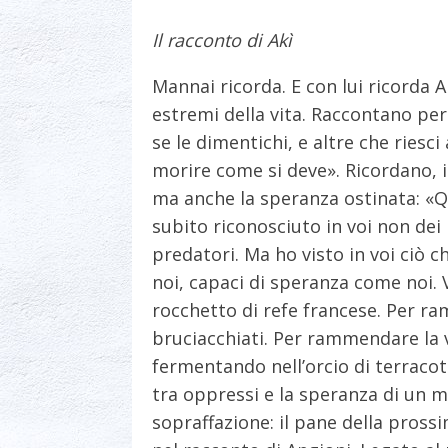
Il racconto di Akì
Mannai ricorda. E con lui ricorda 
estremi della vita. Raccontano perc
se le dimentichi, e altre che riesci 
morire come si deve». Ricordano, i 
ma anche la speranza ostinata: «Q
subito riconosciuto in voi non dei
predatori. Ma ho visto in voi ciò c
noi, capaci di speranza come noi. 
rocchetto di refe francese. Per ram
bruciacchiati. Per rammendare la vi
fermentando nell’orcio di terracott
tra oppressi e la speranza di un
sopraffazione: il pane della pross