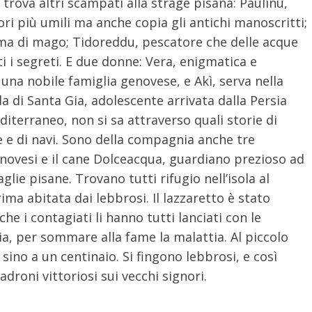
trova altri scampati alla strage pisana: Paulinu,
ori più umili ma anche copia gli antichi manoscritti;
ama di mago; Tidoreddu, pescatore che delle acque
 i segreti. E due donne: Vera, enigmatica e
una nobile famiglia genovese, e Akì, serva nella
a di Santa Gia, adolescente arrivata dalla Persia
diterraneo, non si sa attraverso quali storie di
ne e di navi. Sono della compagnia anche tre
enovesi e il cane Dolceacqua, guardiano prezioso ad
aglie pisane. Trovano tutti rifugio nell’isola al
ma abitata dai lebbrosi. Il lazzaretto è stato
he i contagiati li hanno tutti lanciati con le
ia, per sommare alla fame la malattia. Al piccolo
 sino a un centinaio. Si fingono lebbrosi, e così
adroni vittoriosi sui vecchi signori.