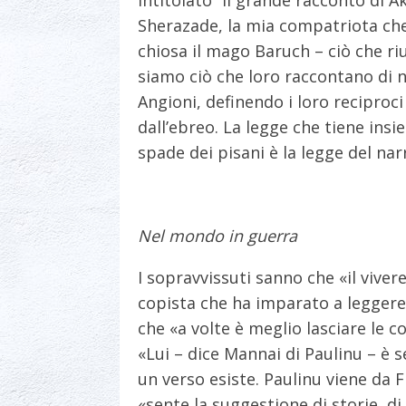
Sherazade, la mia compatriota che 
chiosa il mago Baruch – ciò che riu
siamo ciò che loro raccontano di no
Angioni, definendo i loro recipro
dall’ebreo. La legge che tiene insi
spade dei pisani è la legge del nar
Nel mondo in guerra
I sopravvissuti sanno che «il viver
copista che ha imparato a leggere e 
che «a volte è meglio lasciare le c
«Lui – dice Mannai di Paulinu – è s
un verso esiste. Paulinu viene da Fr
«sente la suggestione di storie, d