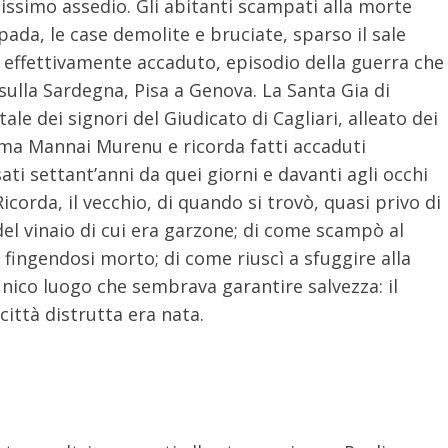
issimo assedio. Gli abitanti scampati alla morte
pada, le case demolite e bruciate, sparso il sale
o effettivamente accaduto, episodio della guerra che
 sulla Sardegna, Pisa a Genova. La Santa Gia di
tale dei signori del Giudicato di Cagliari, alleato dei
iama Mannai Murenu e ricorda fatti accaduti
ti settant’anni da quei giorni e davanti agli occhi
icorda, il vecchio, di quando si trovò, quasi privo di
del vinaio di cui era garzone; di come scampò al
 fingendosi morto; di come riuscì a sfuggire alla
’unico luogo che sembrava garantire salvezza: il
città distrutta era nata.