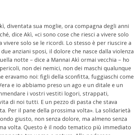
Akì, diventata sua moglie, ora compagna degli anni
hé, dice Akì, «ci sono cose che riesci a vivere solo
a vivere solo se le ricordi. Lo stesso è per riuscire a
due anziani sposi, il dolore che nasce dalla violenza
uella notte – dice a Mannai Akì ormai vecchia – ho
 pericoli, non dei nemici, non dei maschi qualunque
he eravamo noi: figli della sconfitta, fuggiaschi come
Vera e io abbiamo preso un ago e un ditale e un
mendare i vostri vestiti logori, strappati,
ta di noi tutti. E un pezzo di pasta che stava
a. Per il pane della prossima volta». La solidarietà
 mondo giusto, non senza dolore, ma almeno senza
ima volta. Questo è il nodo tematico più immediato