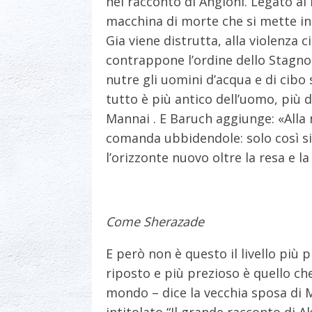
nel racconto di Angioni. Legato a
macchina di morte che si mette in 
Gia viene distrutta, alla violenza c
contrappone l’ordine dello Stagno.
nutre gli uomini d’acqua e di cibo 
tutto è più antico dell’uomo, più d
Mannai . E Baruch aggiunge: «Alla 
comanda ubbidendole: solo così si
l’orizzonte nuovo oltre la resa e l
Come Sherazade
E però non è questo il livello più pr
riposto e più prezioso è quello ch
mondo – dice la vecchia sposa di M
intitolato “Il grande racconto di 