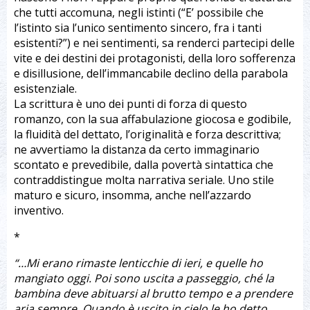
che tutti accomuna, negli istinti (“E’ possibile che
l’istinto sia l’unico sentimento sincero, fra i tanti
esistenti?”) e nei sentimenti, sa renderci partecipi delle
vite e dei destini dei protagonisti, della loro sofferenza
e disillusione, dell’immancabile declino della parabola
esistenziale.
La scrittura è uno dei punti di forza di questo
romanzo, con la sua affabulazione giocosa e godibile,
la fluidità del dettato, l’originalità e forza descrittiva;
ne avvertiamo la distanza da certo immaginario
scontato e prevedibile, dalla povertà sintattica che
contraddistingue molta narrativa seriale. Uno stile
maturo e sicuro, insomma, anche nell’azzardo
inventivo.
*
“…Mi erano rimaste lenticchie di ieri, e quelle ho
mangiato oggi. Poi sono uscita a passeggio, ché la
bambina deve abituarsi al brutto tempo e a prendere
aria sempre. Quando è uscito in cielo le ho detto,