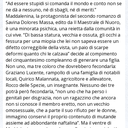
“Ad essere stupidi si comanda il mondo e conto non se
ne dà a nessuno, né di sbagli, né di meriti.”
Maddalenina, la protagonista del secondo romanzo di
Savina Dolores Massa, edito da Il Maestrale di Nuoro,
è una minorata psichica, una reietta dalla comunità in
cui vive. “Di bassa statura, vecchia e ossuta, gli occhi a
fessura per una miopia che lei non sapeva essere un
difetto correggibile della vista, un paio di scarpe
deformi quanto chi le calzava” decide al compimento
del cinquantesimo compleanno di generare una figlia.
Non uno, ma tre coloro che dovrebbero fecondarla:
Graziano Lucente, rampollo di una famiglia di notabili
locali, Quirico Malannata, agricoltore e allevatore,
Rocco delle Spezie, un insegnante. Nessuno dei tre
potrà però fecondarla, “non uno che ha perso i
genitali per disgrazia, non un ragazzino che ancora
non si conosce il membro eretto, non un vecchio
omosessuale, che a parte il suo rifiuto per le donne,
immagino conservi il proprio contenuto di mutande
assieme ad abbondante naftalina”. Ma il ventre di