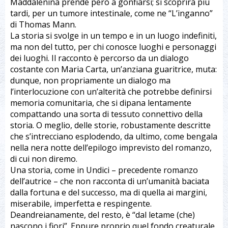
Maddalenina prende però a gonfiarsi; si scoprirà più
tardi, per un tumore intestinale, come ne “L’inganno”
di Thomas Mann.
La storia si svolge in un tempo e in un luogo indefiniti,
ma non del tutto, per chi conosce luoghi e personaggi
dei luoghi. Il racconto è percorso da un dialogo
costante con Maria Carta, un’anziana guaritrice, muta:
dunque, non propriamente un dialogo ma
l’interlocuzione con un’alterità che potrebbe definirsi
memoria comunitaria, che si dipana lentamente
compattando una sorta di tessuto connettivo della
storia. O meglio, delle storie, robustamente descritte
che s’intrecciano esplodendo, da ultimo, come bengala
nella nera notte dell’epilogo imprevisto del romanzo,
di cui non diremo.
Una storia, come in Undici – precedente romanzo
dell’autrice – che non racconta di un’umanità baciata
dalla fortuna e del successo, ma di quella ai margini,
miserabile, imperfetta e respingente.
Deandreianamente, del resto, è “dal letame (che)
nascono i fiori”. Eppure proprio quel fondo creaturale