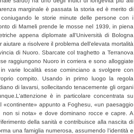
ale sardo) ha uno degli indici di longevità più alti
renza marginale è passata la storia ed è merito di
coniugando le storie minute delle persone con i
onto di Mameli prende le mosse nel 1939, in piena
etriche appena diplomate all’Università di Bologna
utare a risolvere il problema dell’elevata mortalità
ovincia di Nuoro. Sbarcate col traghetto a Terranova
esse raggiungono Nuoro in corriera e sono alloggiate
 in varie località esse cominciano a svolgere con
 proprio compito. Usando in primo luogo la regola
idiano di lavarsi, sollecitando tenacemente gli organi
vunque.
L’attenzione è in particolare concentrata su
 dal «continente» appunto a Foghesu, «un paesaggio
o non si nota» e dove dominano rocce e capre. A
ferimento della sanità e contribuisce alla nascita di
forma una famiglia numerosa, assumendo l’identità e