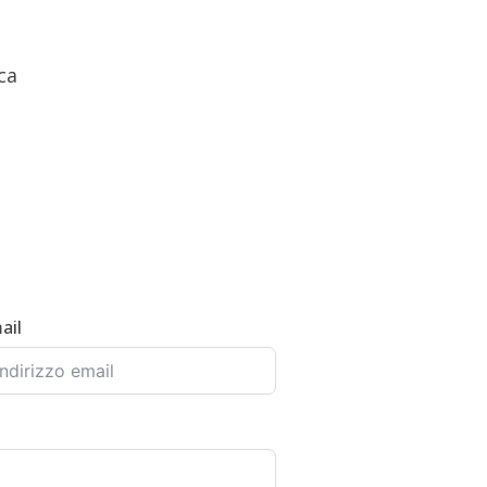
ca
ail