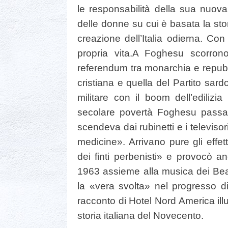
le responsabilità della sua nuova
delle donne su cui è basata la stor
creazione dell’Italia odierna. Con
propria vita.
A Foghesu scorrono l
referendum tra monarchia e repubbl
cristiana e quella del Partito sard
militare con il boom dell’edilizia
secolare povertà Foghesu passa a
scendeva dai rubinetti e i televis
medicine».
Arrivano pure gli effet
dei finti perbenisti» e provocò a
1963 assieme alla musica dei Beat
la «vera svolta» nel progresso 
racconto di Hotel Nord America il
storia italiana del Novecento.