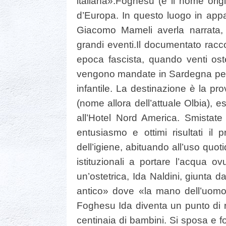
italiana».
Foghesu (è il nome origin
d’Europa. In questo luogo in appa
Giacomo Mameli averla narrata, 
grandi eventi.
Il documentato racc
epoca fascista, quando venti ost
vengono mandate in Sardegna per ai
infantile. La destinazione è la pr
(nome allora dell’attuale Olbia), 
all’Hotel Nord America. Smistate
entusiasmo e ottimi risultati il
dell’igiene, abituando all’uso quot
istituzionali a portare l’acqua o
un’ostetrica, Ida Naldini, giunta
antico» dove «la mano dell’uom
Foghesu Ida diventa un punto di ri
centinaia di bambini. Si sposa e 