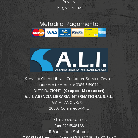
Privacy
Registrazione
Metodi di Pagamento
Servizio Clienti Librai - Customer Service Ceva -
numero telefonico: 0385-569071
DISTRIBUZIONE :
(Gruppo- Mondadori)
A.L.I. AGENZIA LIBRARIA INTERNATIONAL S.R.L.
VIA MILANO 73/75 –
20007 Cornaredo-MI ...
Tel.
0299762430-1-2
Fax
0236548188
E-Mail
infoali@alilibri.it
ORARI
Dal Lunedì al Venerdì 08:30-12:30 /13:30-17:30