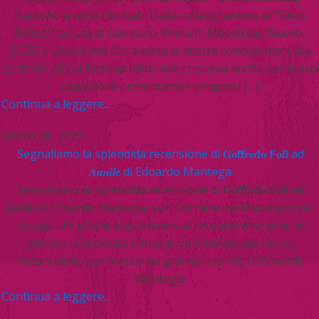
Racconti e versi ritrovati. Dalla collaborazione al “Silvio
Pellico”, a cura di Giancarlo Porcu (Il Maestrale, Nuoro,
2025) è un volume che amplia le nostre conoscenze sulla
scrittrice, la cui fortuna editoriale cresceva anche per la sua
capacità di presentarsi e proporsi […]
Continua a leggere...
Marzo 26, 2025
Segnaliamo la splendida recensione di 𝐆𝐨𝐟𝐟𝐫𝐞𝐝𝐨 𝐅𝐨𝐟𝐢 ad
𝑨𝒏𝒏𝒊̀𝒍𝒆 di Edoardo Mantega
Segnaliamo la splendida recensione di 𝐆𝐨𝐟𝐟𝐫𝐞𝐝𝐨 𝐅𝐨𝐟𝐢 ad
𝑨𝒏𝒏𝒊̀𝒍𝒆 di Edoardo Mantega, sul "Corriere del Mezzogiorno"
di oggi. Un grazie al giornale e al recensore: onorati di
attirare la curiosità critica di un intellettuale vero e
instancabile, per mezzo del grande esordio di Edoardo
Mantega.
Continua a leggere...