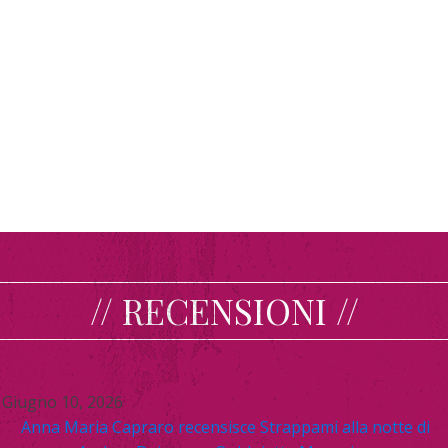
// RECENSIONI //
Giugno 10, 2026
Anna Maria Capraro recensisce Strappami alla notte di