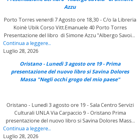
Azzu
Porto Torres venerdì 7 Agosto ore 18,30 - C/o la Libreria
Koinè Ubik Corso Vitt.Emanuele 40 Porto Torres
Presentazione del libro di Simone Azzu "Albergo Savoia"
Continua a leggere...
Edizioni il Maestrale Dialoga con l'autore: Federico
Luglio 28, 2026
Marras Perantoni In collaborazione: Libreria Koinè-Ubik
Porto Torres
Oristano - Lunedì 3 agosto ore 19 - Prima
presentazione del nuovo libro si Savina Dolores
Massa "Negli occhi grogo del mio paese"
Oristano - Lunedì 3 agosto ore 19 - Sala Centro Servizi
Culturali UNLA Via Carpaccio 9 - Oristano Prima
presentazione del nuovo libro si Savina Dolores Massa
Continua a leggere...
"Negli occhi grogo del mio paese" Edizioni il Maestrale
Luglio 28, 2026
Dialogano con l'autrice: Anna Maria Capraro Angela