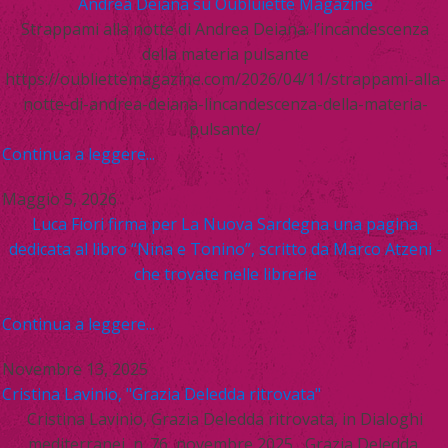
Andrea Deiana su Oubluiette Magazine
Strappami alla notte di Andrea Deiana: l’incandescenza
della materia pulsante
https://oubliettemagazine.com/2026/04/11/strappami-alla-
notte-di-andrea-deiana-lincandescenza-della-materia-
pulsante/
Continua a leggere...
Maggio 5, 2026
Luca Fiori firma per La Nuova Sardegna una pagina
dedicata al libro “Nina e Tonino”, scritto da Marco Atzeni -
che trovate nelle librerie
Continua a leggere...
Novembre 13, 2025
Cristina Lavinio, "Grazia Deledda ritrovata"
Cristina Lavinio, Grazia Deledda ritrovata, in Dialoghi
mediterranei, n. 76, novembre 2025 Grazia Deledda,