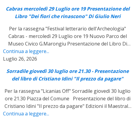
Simula Marcello Marras In collaborazione : Libreria Canu
Cabras mercoledì 29 Luglio ore 19 Presentazione del
Libro "Dei fiori che rinascono" Di Giulio Neri
Per la rassegna "Festival letterario dell'Archeologia"
Cabras - mercoledì 29 Luglio ore 19 Nuovo Parco del
Museo Civico G.Marongiu Presentazione del Libro Di
Continua a leggere...
Giulio Neri "Dei fiori che rinascono" Edizioni il Maestrale
Luglio 26, 2026
Dialoga con l'autore: Davide Piras
Sorradile giovedì 30 luglio ore 21.30 - Presentazione
del libro di Cristiano Idini "Il prezzo da pagare"
Per la rassegna "Licanias Off" Sorradile giovedì 30 luglio
ore 21.30 Piazza del Comune Presentazione del libro di
Cristiano Idini "Il prezzo da pagare" Edizioni il Maestrale
Continua a leggere...
Dialoga con l'autore: Alessandra Piredda