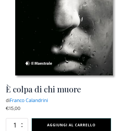
È colpa di chi muore
di
Franco Calandrini
€
15,00
È
AGGIUNGI AL CARRELLO
colpa