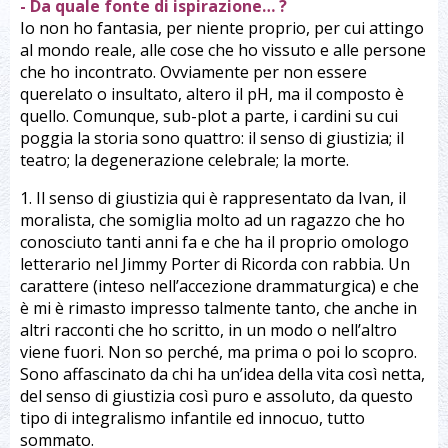
- Da quale fonte di ispirazione… ?
Io non ho fantasia, per niente proprio, per cui attingo
al mondo reale, alle cose che ho vissuto e alle persone
che ho incontrato. Ovviamente per non essere
querelato o insultato, altero il pH, ma il composto è
quello. Comunque, sub-plot a parte, i cardini su cui
poggia la storia sono quattro: il senso di giustizia; il
teatro; la degenerazione celebrale; la morte.
1. Il senso di giustizia qui è rappresentato da Ivan, il
moralista, che somiglia molto ad un ragazzo che ho
conosciuto tanti anni fa e che ha il proprio omologo
letterario nel Jimmy Porter di Ricorda con rabbia. Un
carattere (inteso nell’accezione drammaturgica) e che
è mi è rimasto impresso talmente tanto, che anche in
altri racconti che ho scritto, in un modo o nell’altro
viene fuori. Non so perché, ma prima o poi lo scopro.
Sono affascinato da chi ha un’idea della vita così netta,
del senso di giustizia così puro e assoluto, da questo
tipo di integralismo infantile ed innocuo, tutto
sommato.