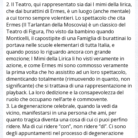
2. Il Teatro, qui rappresentato sia dai I mimi della lirica,
che dai burattini di Ermes, è un luogo (anche mentale)
a cui torno sempre volentieri. Lo spettacolo che cita
Ermes (Il Tarlantan della Moscovia) è un classico del
Teatro di Figura, l’ho visto da bambino quando
Monticelli, il capostipite di una Famiglia di burattinai lo
portava nelle scuole elementari di tutta Italia, e
quando posso lo riguardo ancora con grande
emozione; I Mimi della Lirica li ho visti veramente in
azione, e come Ermes mi sono commosso veramente
la prima volta che ho assistito ad un loro spettacolo,
dimenticando totalmente (rimuovendo in quanto, non
significante) che si trattava di una rappresentazione in
playback. La loro dedizione e la consapevolezza del
ruolo che occupano nell’arte è commovente.
3. La degenerazione celebrale, quando la vedi da
vicino, manifestarsi in una persona che ami, per
quanto tragica diventa una cosa di cui ci puoi perfino
ridere. Ma di cui ridere “con”, non ridere “di”. Ci sono
degli appuntamenti nel processo di degenerazione