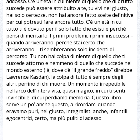
addosso. C’è un’età in cui niente di quello che di brutto
succede può essere attribuito a te, tu vivi nel giusto,
hai solo certezze, non hai ancora fatto scelte definitive
per cui potresti fare ancora tutto. C’è un età in cui
tutto ti è dovuto per il solo fatto che esisti e perché
pensi di meritarlo. I primi problemi, i primi insuccessi –
quando arriveranno, perché stai certo che
arriveranno – ti sembreranno solo incidenti di
percorso. Tu non hai colpa di niente di quello che ti
succede attorno e nemmeno di quello che succede nel
mondo esterno (là, dove c’è “il grande freddo” direbbe
Lawrence Kasdan), la colpa di tutto è sempre degli
altri, perfino di chi muore. Un momento irrepetibile
nell’arco dell’intera vita, quasi magico, in cui ti senti
invincibile, di cui perdiamo memoria. Questo libro
serve un po’ anche questo, a ricordarci quando
eravamo puri, nel giusto, integralisti anche, infantili
egocentrici, certo, ma più puliti di adesso.