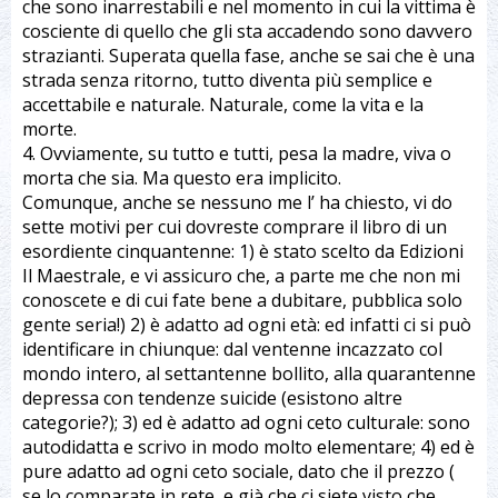
che sono inarrestabili e nel momento in cui la vittima è
cosciente di quello che gli sta accadendo sono davvero
strazianti. Superata quella fase, anche se sai che è una
strada senza ritorno, tutto diventa più semplice e
accettabile e naturale. Naturale, come la vita e la
morte.
4. Ovviamente, su tutto e tutti, pesa la madre, viva o
morta che sia. Ma questo era implicito.
Comunque, anche se nessuno me l’ ha chiesto, vi do
sette motivi per cui dovreste comprare il libro di un
esordiente cinquantenne: 1) è stato scelto da Edizioni
Il Maestrale, e vi assicuro che, a parte me che non mi
conoscete e di cui fate bene a dubitare, pubblica solo
gente seria!) 2) è adatto ad ogni età: ed infatti ci si può
identificare in chiunque: dal ventenne incazzato col
mondo intero, al settantenne bollito, alla quarantenne
depressa con tendenze suicide (esistono altre
categorie?); 3) ed è adatto ad ogni ceto culturale: sono
autodidatta e scrivo in modo molto elementare; 4) ed è
pure adatto ad ogni ceto sociale, dato che il prezzo (
se lo comparate in rete, e già che ci siete visto che