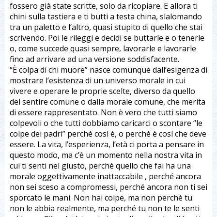
fossero già state scritte, solo da ricopiare. E allora ti
chini sulla tastiera e ti butti a testa china, slalomando
tra un paletto e l’altro, quasi stupito di quello che stai
scrivendo. Poi le rileggi e decidi se buttarle e o tenerle
o, come succede quasi sempre, lavorarle e lavorarle
fino ad arrivare ad una versione soddisfacente.
“È colpa di chi muore” nasce comunque dall’esigenza di
mostrare l’esistenza di un universo morale in cui
vivere e operare le proprie scelte, diverso da quello
del sentire comune o dalla morale comune, che merita
di essere rappresentato. Non è vero che tutti siamo
colpevoli o che tutti dobbiamo caricarci o scontare “le
colpe dei padri” perché così è, o perché è così che deve
essere. La vita, l’esperienza, l’età ci porta a pensare in
questo modo, ma c’è un momento nella nostra vita in
cui ti senti nel giusto, perché quello che fai ha una
morale oggettivamente inattaccabile , perché ancora
non sei sceso a compromessi, perché ancora non ti sei
sporcato le mani. Non hai colpe, ma non perché tu
non le abbia realmente, ma perché tu non te le senti