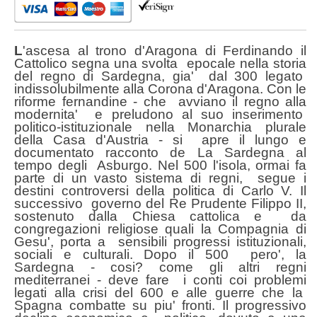
Asburgo
quantità
L
'ascesa al trono d'Aragona di Ferdinando il
Cattolico segna una svolta epocale nella storia
del regno di Sardegna, gia' dal 300 legato
indissolubilmente alla Corona d'Aragona. Con le
riforme fernandine - che avviano il regno alla
modernita' e preludono al suo inserimento
politico-istituzionale nella Monarchia plurale
della Casa d'Austria - si apre il lungo e
documentato racconto de La Sardegna al
tempo degli Asburgo. Nel 500 l'isola, ormai fa
parte di un vasto sistema di regni, segue i
destini controversi della politica di Carlo V. Il
successivo governo del Re Prudente Filippo II,
sostenuto dalla Chiesa cattolica e da
congregazioni religiose quali la Compagnia di
Gesu', porta a sensibili progressi istituzionali,
sociali e culturali. Dopo il 500 pero', la
Sardegna - cosi? come gli altri regni
mediterranei - deve fare i conti coi problemi
legati alla crisi del 600 e alle guerre che la
Spagna combatte su piu' fronti. Il progressivo