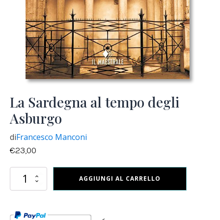
La Sardegna al tempo degli
Asburgo
di
Francesco Manconi
€
23,00
La
AGGIUNGI AL CARRELLO
Sardegna
al
tempo
degli