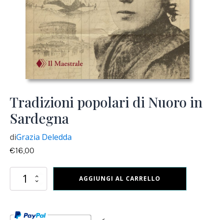
Tradizioni popolari di Nuoro in
Sardegna
di
Grazia Deledda
€
16,00
Tradizioni
AGGIUNGI AL CARRELLO
popolari
di
Nuoro
in