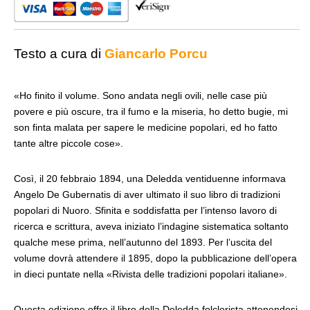
Sardegna
quantità
Testo a cura di
Giancarlo Porcu
«Ho finito il volume. Sono andata negli ovili, nelle case più
povere e più oscure, tra il fumo e la miseria, ho detto bugie, mi
son finta malata per sapere le medicine popolari, ed ho fatto
tante altre piccole cose».
Così, il 20 febbraio 1894, una Deledda ventiduenne informava
Angelo De Gubernatis di aver ultimato il suo libro di tradizioni
popolari di Nuoro. Sfinita e soddisfatta per l’intenso lavoro di
ricerca e scrittura, aveva iniziato l’indagine sistematica soltanto
qualche mese prima, nell’autunno del 1893. Per l’uscita del
volume dovrà attendere il 1895, dopo la pubblicazione dell’opera
in dieci puntate nella «Rivista delle tradizioni popolari italiane».
Questa edizione offre il libro della Deledda folclorista attenendosi