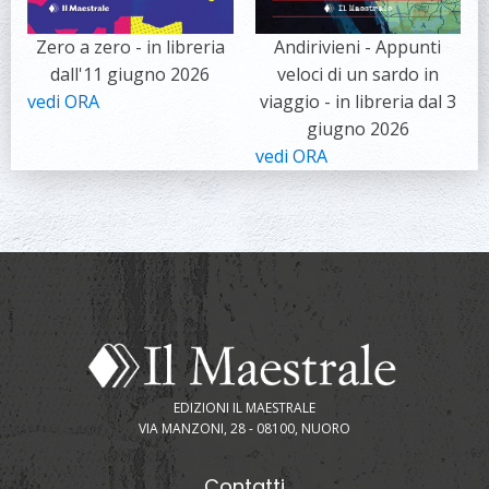
Zero a zero - in libreria
Andirivieni - Appunti
dall'11 giugno 2026
veloci di un sardo in
vedi ORA
viaggio - in libreria dal 3
giugno 2026
vedi ORA
EDIZIONI IL MAESTRALE
VIA MANZONI, 28 - 08100, NUORO
Contatti