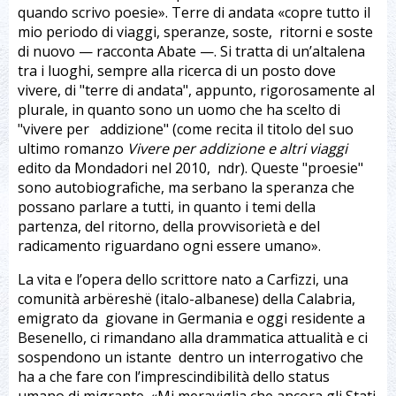
quando scrivo poesie». Terre di andata «copre tutto il
mio periodo di viaggi, speranze, soste, ritorni e soste
di nuovo — racconta Abate —. Si tratta di un’altalena
tra i luoghi, sempre alla ricerca di un posto dove
vivere, di "terre di andata", appunto, rigorosamente al
plurale, in quanto sono un uomo che ha scelto di
"vivere per addizione" (come recita il titolo del suo
ultimo romanzo
Vivere per addizione e altri viaggi
edito da Mondadori nel 2010, ndr). Queste "proesie"
sono autobiografiche, ma serbano la speranza che
possano parlare a tutti, in quanto i temi della
partenza, del ritorno, della provvisorietà e del
radicamento riguardano ogni essere umano».
La vita e l’opera dello scrittore nato a Carfizzi, una
comunità arbëreshë (italo-albanese) della Calabria,
emigrato da giovane in Germania e oggi residente a
Besenello, ci rimandano alla drammatica attualità e ci
sospendono un istante dentro un interrogativo che
ha a che fare con l’imprescindibilità dello status