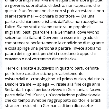
umano di migrante. «Mi meraviglia che ancora gli Stati
e i governi, soprattutto di destra, non capiscano che
questo è un fenomeno che non si può arrestare e non
si arresterà mai — dichiara lo scrittore —. Da una
parte ci dichiariamo cristiani, dall’altra non accogliamo
l’altro. Siamo stati e siamo tuttora un popolo di
migranti, basti guardare alla Germania, dove vivono
seicentomila italiani. Dovremmo essere in grado di
comprendere perfettamente la condizione di migrante
e cosa spinge una persona a partire. Invece abbiamo
paura dei migranti, perché ci ricordano troppo chi
eravamo e noi vorremmo dimenticarlo».
Terre di andata è suddiviso in quattro parti, definite
per le loro caratteristiche prevalentemente
esistenziali e cronologiche. «Il primo nucleo, dal titolo
Dimore tra me — spiega —, risale alla fine degli anni
Settanta. In quel periodo vivevo in Germania e facevo
parte della PoLiKunst, un’associazione polinazionale
che col tempo avrebbe raggruppato scrittori e artisti
stranieri residenti in Germania di ben diciassette