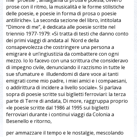
mie "proesie", amalgama di prosa e poesia, ovvero
prose con il ritmo, la musicalità e le forme stilistiche
delle poesie, e poesie in forma di prosa o poesie
antiliriche». La seconda sezione del libro, intitolata
“Dimore di me”, è dedicata alle poesie scritte nel
triennio 1977-1979: «Si tratta di testi che danno conto
dei primi viaggi di andata al Nord e della
consapevolezza che costringere una persona a
emigrare è un’ingiustizia da combattere con ogni
mezzo. Io lo facevo con una scrittura che consideravo
di impegno civile, denunciando il razzismo in tutte le
sue sfumature e illudendomi di dare voce ai tanti
emigrati come mio padre, i miei amici e i compaesani,
o addirittura di incidere a livello sociale». Si parlava
sopra di poesie scritte sui biglietti ferroviari: la terza
parte di Terre di andata, Di more, raggruppa proprio
«le poesie scritte dal 1986 al 1995 sui biglietti
ferroviari durante i continui viaggi da Colonia a
Besenello e ritorno,
per ammazzare il tempo e le nostalgie, mescolando