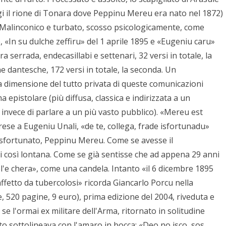
gi il rione di Tonara dove Peppinu Mereu era nato nel 1872)
o. Malinconico e turbato, scosso psicologicamente, come
e, «In su dulche zeffiru» del 1 aprile 1895 e «Eugeniu caru»
ra serrada, endecasillabi e settenari, 32 versi in totale, la
ne dantesche, 172 versi in totale, la seconda. Un
a dimensione del tutto privata di queste comunicazioni
 epistolare (più diffusa, classica e indirizzata a un
to invece di parlare a un più vasto pubblico). «Mereu est
arese a Eugeniu Unali, «de te, collega, frade isfortunadu»
 e sfortunato, Peppinu Mereu. Come se avesse il
 così lontana. Come se già sentisse che ad appena 29 anni
'e chera», come una candela. Intanto «il 6 dicembre 1895
fetto da tubercolosi» ricorda Giancarlo Porcu nella
, 520 pagine, 9 euro), prima edizione del 2004, riveduta e
se l'ormai ex militare dell'Arma, ritornato in solitudine
nto sottolineava con l'amaro in bocca: «Deo no isco, sos