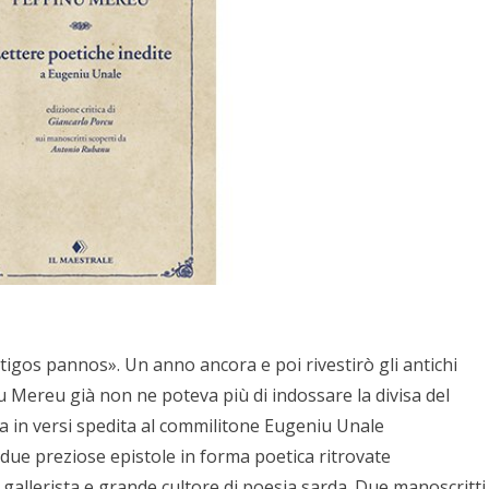
tigos pannos». Un anno ancora e poi rivestirò gli antichi
nu Mereu già non ne poteva più di indossare la divisa del
ra in versi spedita al commilitone Eugeniu Unale
due preziose epistole in forma poetica ritrovate
gallerista e grande cultore di poesia sarda. Due manoscritti