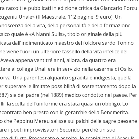
a raccolti e pubblicati in edizione critica da Giancarlo Porcu
Eugeniu Unale» (Il Maestrale, 112 pagine, 9 euro). Un
noscenza della vita, della personalità e della formazione
ico quale è «A Nanni Sulis», titolo originale della più
ata dall'indimenticato maestro del folclore sardo Tonino
e viene fuori un ulteriore tassello della vita infelice del
Aveva appena ventitré anni, allora, da quattro era
ere al collega Unali era in servizio nella caserma di Osilo.
orva. Una parentesi alquanto sgradita e indigesta, quella
per superare le limitate possibilità di sostentamento dopo la
87) sia del padre (nel 1889) medico condotto nel paese. Per
lli, la scelta dell'uniforme era stata quasi un obbligo. Lo
ra scontrato ben presto con le gerarchie della Benemerita.
to che Peppinu Mereu salisse sui palchi delle sagre paesane
dare i poeti improvvisatori. Secondo: perché un suo
e di furto. Processato e assolto, lo scapigliato di Arasulè