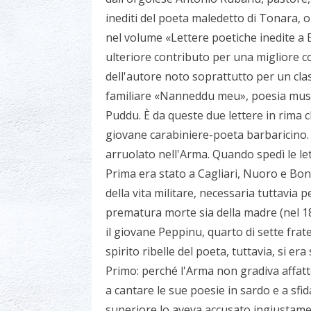
inediti del poeta maledetto di Tonara, or
nel volume «Lettere poetiche inedite a 
ulteriore contributo per una migliore co
dell'autore noto soprattutto per un class
familiare «Nanneddu meu», poesia music
Puddu. È da queste due lettere in rima ch
giovane carabiniere-poeta barbaricino. 
arruolato nell'Arma. Quando spedì le lett
Prima era stato a Cagliari, Nuoro e Bon
della vita militare, necessaria tuttavia 
prematura morte sia della madre (nel 18
il giovane Peppinu, quarto di sette frate
spirito ribelle del poeta, tuttavia, si e
Primo: perché l'Arma non gradiva affat
a cantare le sue poesie in sardo e a sfi
superiore lo aveva accusato ingiustament