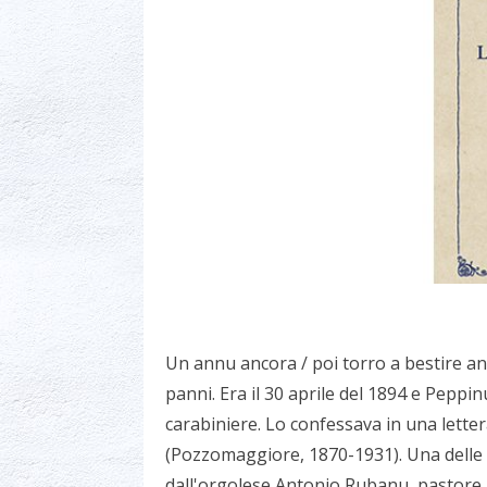
Un annu ancora / poi torro a bestire an
panni. Era il 30 aprile del 1894 e Peppi
carabiniere. Lo confessava in una lette
(Pozzomaggiore, 1870-1931). Una delle 
dall'orgolese Antonio Rubanu, pastore, 