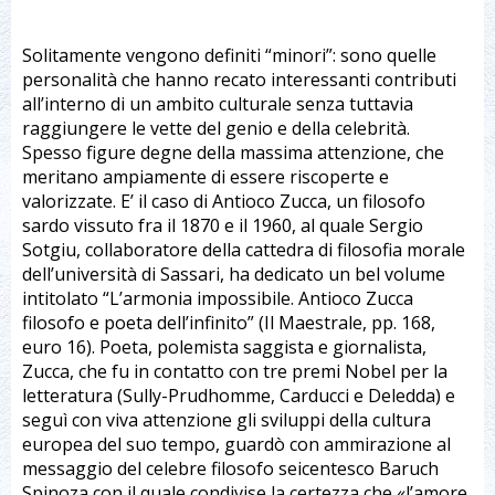
Solitamente vengono definiti “minori”: sono quelle
personalità che hanno recato interessanti contributi
all’interno di un ambito culturale senza tuttavia
raggiungere le vette del genio e della celebrità.
Spesso figure degne della massima attenzione, che
meritano ampiamente di essere riscoperte e
valorizzate. E’ il caso di Antioco Zucca, un filosofo
sardo vissuto fra il 1870 e il 1960, al quale Sergio
Sotgiu, collaboratore della cattedra di filosofia morale
dell’università di Sassari, ha dedicato un bel volume
intitolato “L’armonia impossibile. Antioco Zucca
filosofo e poeta dell’infinito” (Il Maestrale, pp. 168,
euro 16). Poeta, polemista saggista e giornalista,
Zucca, che fu in contatto con tre premi Nobel per la
letteratura (Sully-Prudhomme, Carducci e Deledda) e
seguì con viva attenzione gli sviluppi della cultura
europea del suo tempo, guardò con ammirazione al
messaggio del celebre filosofo seicentesco Baruch
Spinoza con il quale condivise la certezza che «l’amore