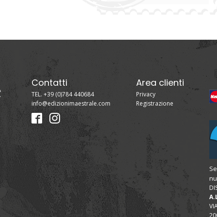
Contatti
Area clienti
TEL. +39 (0)784 440684
Privacy
info@edizionimaestrale.com
Registrazione
Se
nu
DI
A.
VI
20