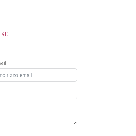
 su
ail