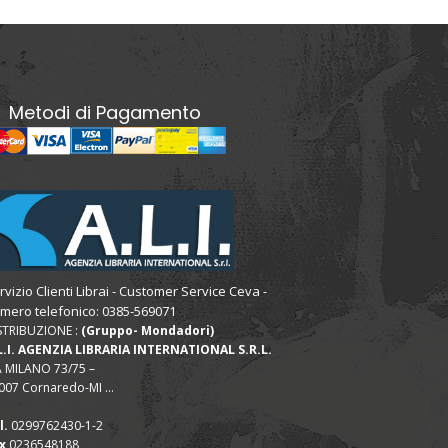
Metodi di Pagamento
rvizio Clienti Librai - Customer Service Ceva -
mero telefonico: 0385-569071
STRIBUZIONE :
(Gruppo- Mondadori)
L.I. AGENZIA LIBRARIA INTERNATIONAL S.R.L.
A MILANO 73/75 –
007 Cornaredo-MI ...
l.
0299762430-1-2
x
0236548188