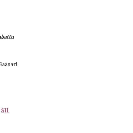
ubattu
Sassari
 su