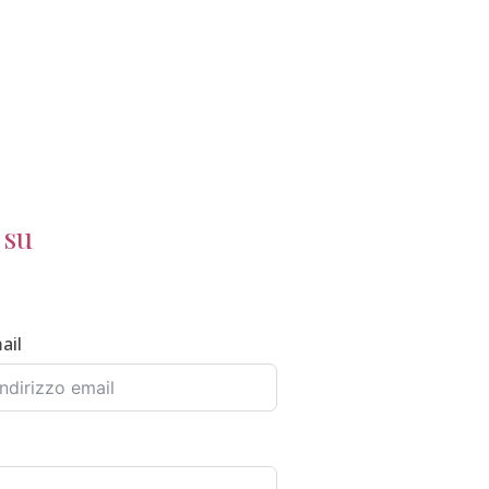
 su
ail