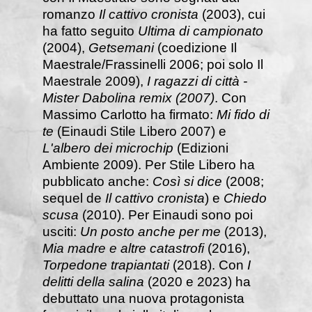
romanzo
Il cattivo cronista
(2003), cui
ha fatto seguito
Ultima di campionato
(2004),
Getsemani
(coedizione Il
Maestrale/Frassinelli 2006; poi solo Il
Maestrale 2009),
I ragazzi di città -
Mister Dabolina remix (2007)
. Con
Massimo Carlotto ha firmato:
Mi fido di
te
(Einaudi Stile Libero 2007) e
L'albero dei microchip
(Edizioni
Ambiente 2009). Per Stile Libero ha
pubblicato anche:
Così si dice
(2008;
sequel de
Il cattivo cronista
) e
Chiedo
scusa
(2010). Per Einaudi sono poi
usciti:
Un posto anche per me
(2013),
Mia madre e altre catastrofi
(2016),
Torpedone trapiantati
(2018). Con
I
delitti della salina
(2020 e 2023) ha
debuttato una nuova protagonista