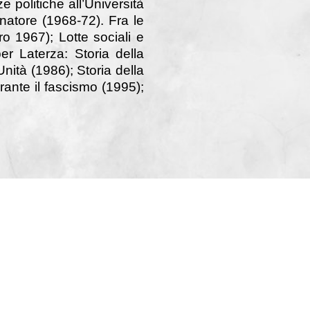
e politiche all’Università
enatore (1968-72). Fra le
ro 1967); Lotte sociali e
r Laterza: Storia della
ità (1986); Storia della
ante il fascismo (1995);