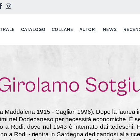
STRALE
CATALOGO
COLLANE
AUTORI
NEWS
RECEN
Girolamo Sotgi
a Maddalena 1915 - Cagliari 1996). Dopo la laurea 
a Simi nel Dodecaneso per necessità economiche. È 
to a Rodi, dove nel 1943 è internato dai tedeschi. F
rno a Rodi - rientra in Sardegna dedicandosi alla ricer