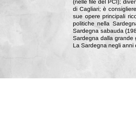
(nelle file del PCI); div
di Cagliari; è consiglie
sue opere principali ric
politiche nella Sardeg
Sardegna sabauda (1984;
Sardegna dalla grande g
La Sardegna negli anni d