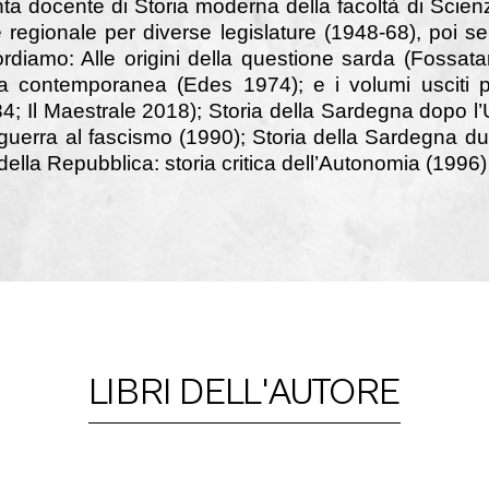
enta docente di Storia moderna della facoltà di Scienz
re regionale per diverse legislature (1948-68), poi s
ordiamo: Alle origini della questione sarda (Fossata
na contemporanea (Edes 1974); e i volumi usciti pe
 Il Maestrale 2018); Storia della Sardegna dopo l’Un
uerra al fascismo (1990); Storia della Sardegna dur
ella Repubblica: storia critica dell’Autonomia (1996)
LIBRI DELL'AUTORE