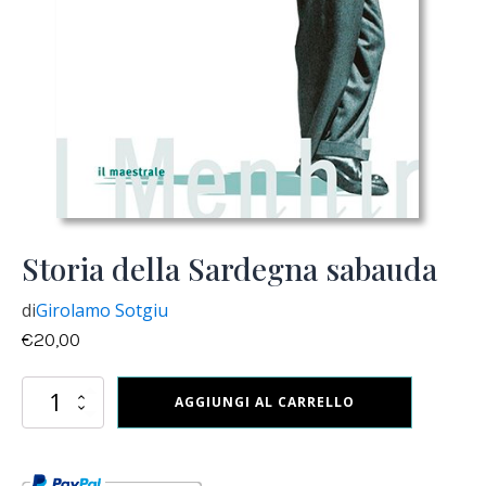
Storia della Sardegna sabauda
di
Girolamo Sotgiu
€
20,00
Storia
AGGIUNGI AL CARRELLO
della
Sardegna
sabauda
quantità