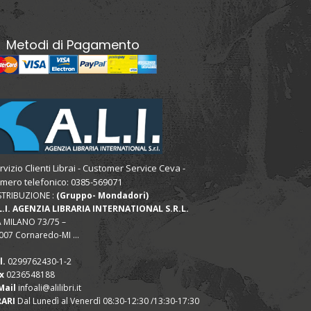
Metodi di Pagamento
rvizio Clienti Librai - Customer Service Ceva -
mero telefonico: 0385-569071
STRIBUZIONE :
(Gruppo- Mondadori)
L.I. AGENZIA LIBRARIA INTERNATIONAL S.R.L.
A MILANO 73/75 –
007 Cornaredo-MI ...
l.
0299762430-1-2
x
0236548188
Mail
infoali@alilibri.it
ARI
Dal Lunedì al Venerdì 08:30-12:30 /13:30-17:30