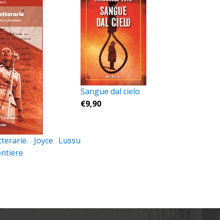
Sangue dal cielo
€
9,90
tterarie. Joyce Lussu
ontiere