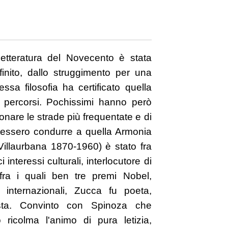
etteratura del Novecento è stata
nfinito, dallo struggimento per una
tessa filosofia ha certificato quella
ri percorsi. Pochissimi hanno però
are le strade più frequentate e di
potessero condurre a quella Armonia
illaurbana 1870-1960) è stato fra
interessi culturali, interlocutore di
 fra i quali ben tre premi Nobel,
te internazionali, Zucca fu poeta,
ista. Convinto con Spinoza che
o ricolma l'animo di pura letizia,