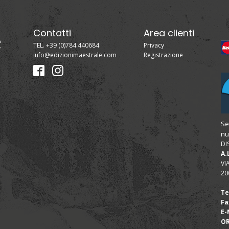
Contatti
Area clienti
TEL. +39 (0)784 440684
Privacy
info@edizionimaestrale.com
Registrazione
Se
nu
DI
A.
VI
20
Te
Fa
E-
OR