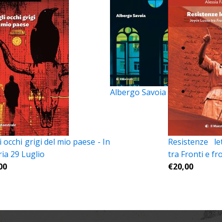
Albergo Savoia
 occhi grigi del mio paese - In
Resistenze le
ria 29 Luglio
tra Fronti e fr
00
€
20,00