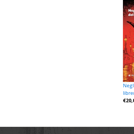
Negli
libre
€
20,