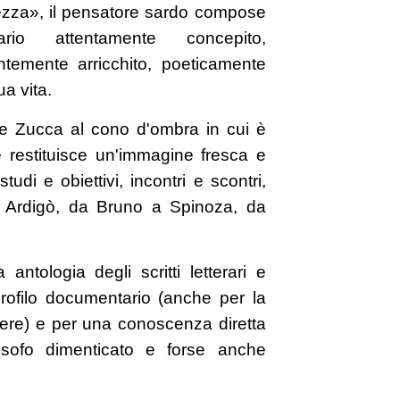
ezza», il pensatore sardo compose
rario attentamente concepito,
temente arricchito, poeticamente
ua vita.
ae Zucca al cono d'ombra in cui è
restituisce un'immagine fresca e
tudi e obiettivi, incontri e scontri,
d Ardigò, da Bruno a Spinoza, da
ntologia degli scritti letterari e
l profilo documentario (anche per la
i opere) e per una conoscenza diretta
losofo dimenticato e forse anche