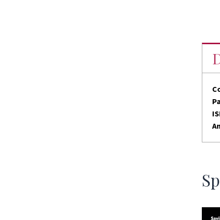
D
C
P
I
An
Sp