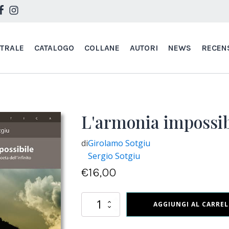
STRALE
CATALOGO
COLLANE
AUTORI
NEWS
RECEN
L'armonia impossib
di
Girolamo Sotgiu
Sergio Sotgiu
€
16,00
L'armonia
AGGIUNGI AL CARRE
impossibile
quantità