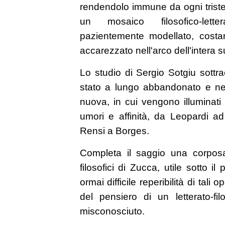
rendendolo immune da ogni trist
un mosaico filosofico-lette
pazientemente modellato, costan
accarezzato nell'arco dell'intera s
Lo studio di Sergio Sotgiu sottr
stato a lungo abbandonato e ne 
nuova, in cui vengono illuminati s
umori e affinità, da Leopardi a
Rensi a Borges.
Completa il saggio una corposa a
filosofici di Zucca, utile sotto i
ormai difficile reperibilità di tal
del pensiero di un letterato-fi
misconosciuto.