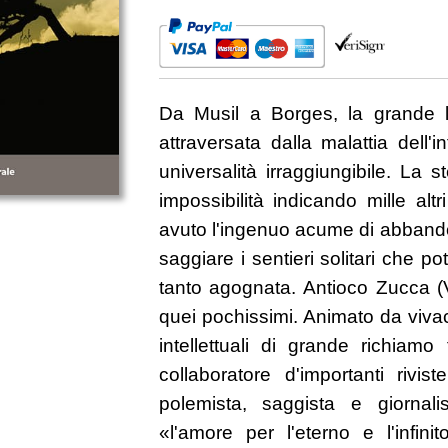
Da Musil a Borges, la grande l
attraversata dalla malattia dell'i
universalità irraggiungibile. La s
impossibilità indicando mille alt
avuto l'ingenuo acume di abbandon
saggiare i sentieri solitari che 
tanto agognata. Antioco Zucca (V
quei pochissimi. Animato da vivaci 
intellettuali di grande richiamo
collaboratore d'importanti rivis
polemista, saggista e giornal
«l'amore per l'eterno e l'infinit