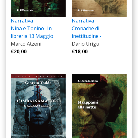
Narrativa
Narrativa
Cronache di
Nina e Tonino- In
inettitudine -
libreria 13 Maggio
Dario Urigu
Marco Atzeni
€
18,00
€
20,00