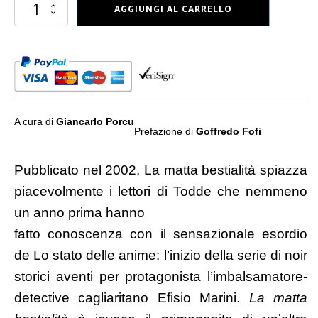
La
AGGIUNGI AL CARRELLO
matta
bestialità
-
Temperalapis
quantità
A cura di
Giancarlo Porcu
Prefazione di
Goffredo Fofi
Pubblicato nel 2002, La matta bestialità spiazza
piacevolmente i lettori di Todde che nemmeno
un anno prima hanno
fatto conoscenza con il sensazionale esordio
de Lo stato delle anime: l’inizio della serie di noir
storici aventi per protagonista l’imbalsamatore-
detective cagliaritano Efisio Marini.
La matta